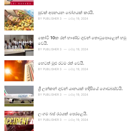
පුවක් අපනයන බෝගයක් කරයි.
BY
PUBLISHER 3
මාර්තු 19, 2024
කෝටි 10ක රන් භාණ්ඩ ගුවන් තොටුපොළෙන් හමු
වෙයි.
BY
PUBLISHER 3
මාර්තු 19, 2024
හෙටත් මුළු රටම රත් වෙයි.
BY
PUBLISHER 3
මාර්තු 19, 2024
ශ්‍රී ලන්කන් ගුවන් යානයක් හදිසියේ ගොඩබස්වයි.
BY
PUBLISHER 3
මාර්තු 19, 2024
ලංගම බස් රථයක් පෙරළෙයි.
BY
PUBLISHER 3
මාර්තු 19, 2024