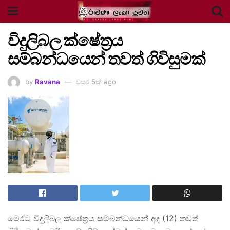
විදුලිබල ක්ෂේත්‍රය
සම්බන්ධයෙන් තවත් ගිවිසුමක්
by
Ravana
වසර 5ක් ago
මෙරට විදුලිබල ක්ෂේත්‍රය සම්බන්ධයෙන් අද (12) තවත්