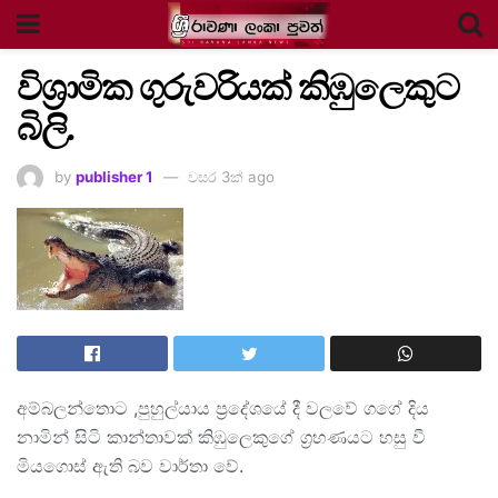
විශ්‍රාමික ගුරුවරියක් කිඹුලෙකුට
බිලි.
by
publisher 1
වසර 3ක් ago
අම්බලන්තොට ,පුහුල්යාය ප්‍රදේශයේ දී වලවේ ගගේ දිය
නාමින් සිටි කාන්තාවක් කිඹුලෙකුගේ ග්‍රහණයට හසු වී
මියගොස් ඇති බව වාර්තා වේ.