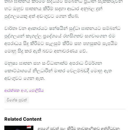
තබා ඝාතනය කිරීමේ සිද්ධියට සම්බන්ධ ප්‍රධාන සැකකරුවන්
හට ඔහුව ඝාතනය කිරීම් සදහා ආධාර අනුබල දුන්
පුද්ගලයෙකු අත් අඩංගුවට ගෙන තිබේ.
වාර්තා වන ආකාරයට ෂන්ෂයින් සුද්ධා ඝාතනයට සම්බන්ධ
පුද්ගලයන් කෑගල්ල ප්‍රදේශයේ රහසිගතව සගවාගෙන එම
අපරාධය සිදු කිරීමට සැලසුම් කිරීම සහ පහසුකම් සැපයීම
මොහු සිදු කර ඇති බවට අනාවරණය වේ.
මනුෂ්‍ය ඝාතන සහ සංවිධානාත්ම අපරාධ විමර්ශන
කොට්ඨාශයේ නිලධාරීන් මාතර වෙලම්බඩදී මොහු ඇත
අඩංගුවට ගෙන ඇත.
C
ආරක්ෂක අංශ
,
පොලිසිය
a
T
විශේෂ පුවත්
t
a
e
g
g
s
o
Related Content
:
r
i
අපගේ පුවත් පළ කිරීම තාවකාලිකව අත්හිටුවන