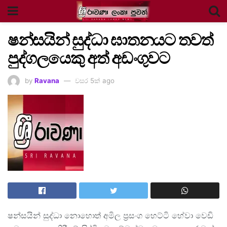
ෂන්සයින් සුද්ධා ඝාතනයට තවත්
පුද්ගලයෙකු අත් අඩංගුවට
by
Ravana
වසර 5ක් ago
ෂන්සයින් සුද්ධා නොහොත් අමිල ප්‍රසංග හෙට්ටි හේවා වෙඩි