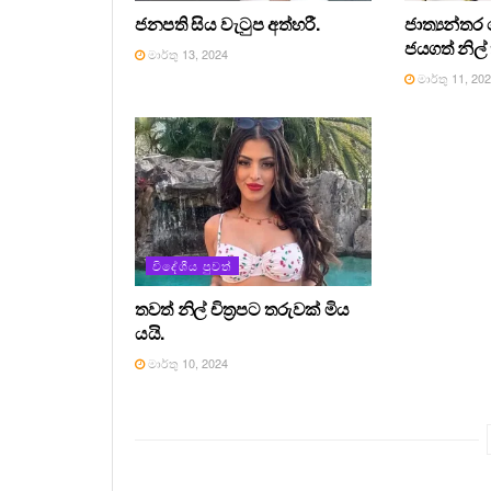
ජනපති සිය වැටුප අත්හරී.
ජාත්‍යන්ත
ජයගත් නිල
මාර්තු 13, 2024
මාර්තු 11, 20
විදේශීය පුවත්
තවත් නිල් චිත්‍රපට තරුවක් මිය
යයි.
මාර්තු 10, 2024