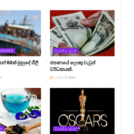
ORIZED
විදේශීය පුවත්
න් 60ක් මුහුදේ ගිලී
ජපානයේ ලොකු වැටුප්
වර්ධකයක්.
24
මාර්තු 13, 2024
ත්
විදේශීය පුවත්