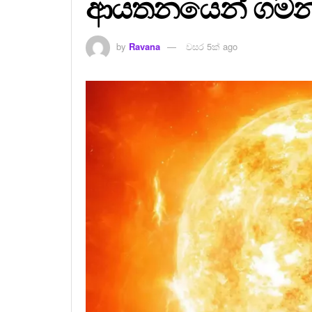
ආයතනයෙන් ගමන්
by
Ravana
වසර 5ක් ago