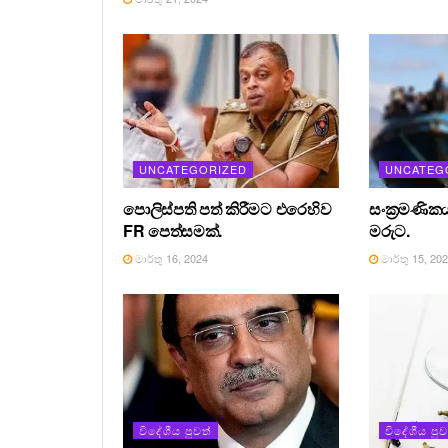
UNCATEGORIZED
UNCATEG
පොලිස්පති පත් කිරීමට එරෙහිව
සංක්‍රමණිකය
FR පෙත්සමක්.
මරුට.
මාර්තු 16, 2024
මාර්තු 15, 20
විදේශීය පුවත්
විදේශීය පුව