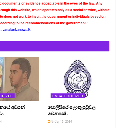
tic documents or evidence acceptable in the eyes of the law. Any
rough this website, which operates only as a social service, without
ite does not work to insult the government or individuals based on
according to the recommendations of the government."
ravanalankanews.lk
ORIZED
UNCATEGORIZED
තනයේ අවසන්
පොලීසියේ ලොකු පුටුවල
ට.
වෙනසක් .
24
මාර්තු 16, 2024