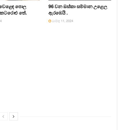
ර වෙළෙඳ පොල
96 වන ඔස්කා සම්මාන උළෙල
් කටරොළු තේ.
ඇරඹෙයි .
24
මාර්තු 11, 2024