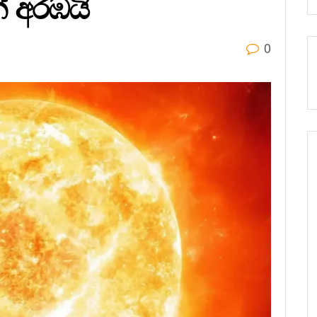
 අරඹයි
0