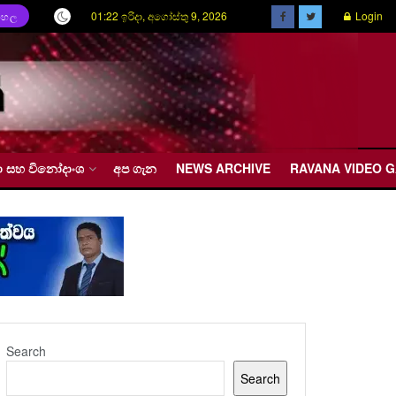
01:22 ඉරිදා, අගෝස්තු 9, 2026
Login
ිංහල
රීඩා සහ විනෝදාංශ
අප ගැන
NEWS ARCHIVE
RAVANA VIDEO 
Search
Search