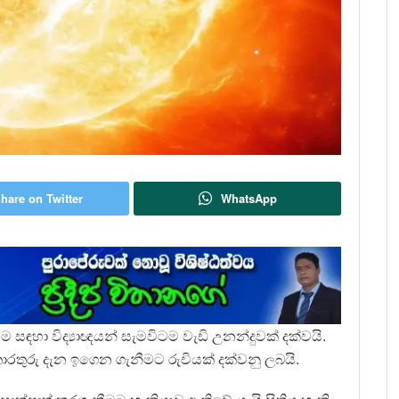
hare on Twitter
WhatsApp
ීම සඳහා විද්‍යාඥයන් සැමවිටම වැඩි උනන්දුවක් දක්වයි.
ොරතුරු දැන ඉගෙන ගැනීමට රුචියක් දක්වනු ලබයි.