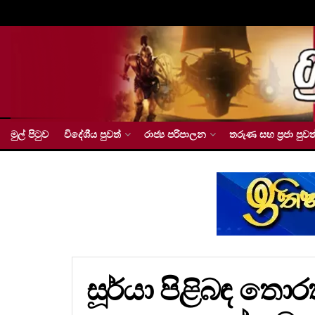
මුල් පිටුව
විදේශීය පුවත්
රාජ්‍ය පරිපාලන
තරුණ සහ ප්‍රජා පුවත
සූර්යා පිළිබඳ තො