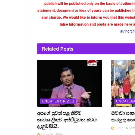
publish will be published only on the basis of authen
statement, document or idea of yours can be published th
any charge. We would like to inform you that this webs
false information and posts are made here 
author@
Related
Posts
UNCATEGORIZED
UNCATEG
අපගේ පුවත් පළ කිරීම
ඔටාවා ඝා
තාවකාලිකව අත්හිටුවන බවට
කටයුතු හෙ
දැනුම්දීමයි.
මාර්තු 16, 20
මාර්තු 21, 2024