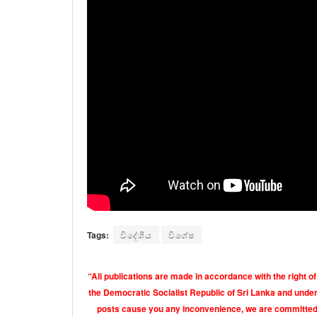
Tags:
විදේශීය
විශේෂ
“All publications are made in accordance with the right of
the Democratic Socialist Republic of Sri Lanka and under 
posts cause you any inconvenience, we are committed t