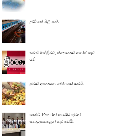
දුම්රියක් පීලි පනී.
තවත් මන්ත්‍රීවරු තිදෙනෙක් කෝප් හැර
යති.
පුවක් අපනයන බෝගයක් කරයි.
කෝටි 10ක රන් භාණ්ඩ ගුවන්
තොටුපොළෙන් හමු වෙයි.