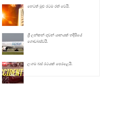
හෙටත් මුළු රටම රත් වෙයි.
ශ්‍රී ලන්කන් ගුවන් යානයක් හදිසියේ
ගොඩබස්වයි.
ලංගම බස් රථයක් පෙරළෙයි.