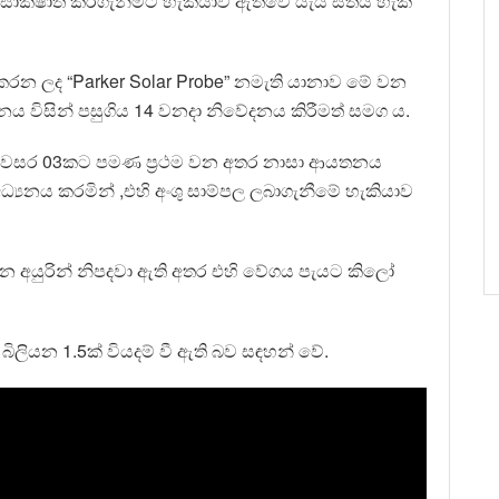
සාක්ෂාත් කරගැනීමට හැකියාව ඇතිවේ යැයි සිතිය හැකි
න ලද “Parker Solar Probe” නමැති යානාව මේ වන
ය විසින් පසුගිය 14 වනදා නිවේදනය කිරීමත් සමග ය.
වසර 03කට පමණ ප්‍රථම වන අතර නාසා ආයතනය
ධ්‍යනය කරමින් ,එහි අංශු සාම්පල ලබාගැනීමේ හැකියාව
අයුරින් නිපදවා ඇති අතර එහි වේගය පැයට කිලෝ
ලියන 1.5ක් වියදම් වී ඇති බව සඳහන් වේ.