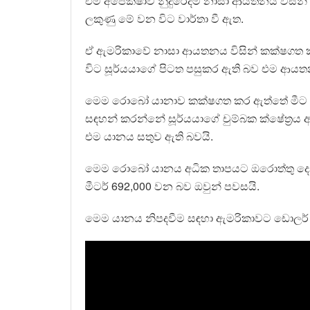
එම අපේක්ෂාව නුදුරේදීම නාසා ආයතනය විසින් 
ලකුණු මේ වන විට වාර්තා වී ඇත.
ඒ ඇමරිකාවේ නාසා ආයතනය විසින් කක්ෂගත කර
විට සූර්යයාගේ පිටත පසුකර ඇති බව එම ආයතන
මෙම රොබෝ යානාව කක්ෂගත කර ඇත්තේ මීට 
සඳහන් කරන්නේ සූර්යයාගේ චුම්බක ක්ෂේත්‍රය අ
එම යානය සතුව ඇති බවයි.
මෙම රොබෝ යානය අධික තාපයට ඔරොත්තු දෙන 
මීටර් 692,000 වන බව ඔවුන් පවසයි.
මෙම යානය නිපදවීම සඳහා ඇමරිකාවට ඩොලර් බි