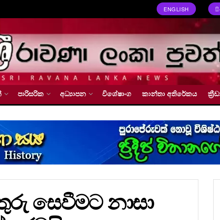
ENGLISH
ස
්
පාරිසරික
අධ්‍යාපන
විශේෂාංග
කාන්තා අතිරේකය
ක්‍
රතුරු සෙවීමට නාසා