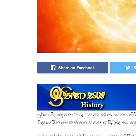
Share on Facebook
S
සූර්යා පිළිබඳ තොරතුරු තව දුරටත් අධ්‍යයනය කිර
විද්‍යාඥයින් පමණක් නොව අපද ඒ පිළිබඳ තව ත