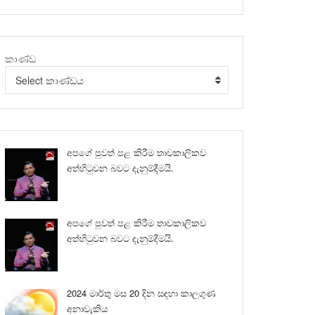
කාණ්ඩ
Select කාණ්ඩය
අපගේ පුවත් පළ කිරීම තාවකාලිකව
අත්හිටුවන බවට දැනුම්දීමයි.
අපගේ පුවත් පළ කිරීම තාවකාලිකව
අත්හිටුවන බවට දැනුම්දීමයි.
2024 මාර්තු මස 20 දින සඳහා කාලගුණ
අනාවැකිය