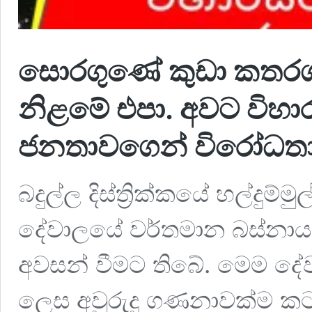
සොරගුණේ කුඩා කතර
නිළමේ එපා. අවට විහා
ජනතාවගෙන් විරෝධතා
බදුල්ල දිස්ත්‍රික්කයේ හල්ද
දේවාලයේ වර්තමාන බස්නා
අවසන් වීමට තිබේ. මෙම ද
ලෙස අවුරුදු ගණනාවක්ම කටය