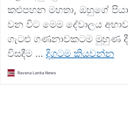
කළුපහන මහතා, ඔහුගේ පියා
වන විට මෙම දේවාලය අභාවයට
ගැටළු ගණනාවකටම මුහුණ දීමට
සොරගුණේ
විසදීම …
දිගටම
කියවන්න
කුඩා
කතරගම
දේවාලයේ
Ravana Lanka News
බස්නායක
නිළමේ
එපා.
අවට
විහාරස්ථාන
4
කින්
සහ
ජනතාවගෙන්
විරෝධතා.