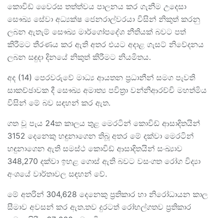
කොවිඩ් වෛරස තත්ත්වය පාලනය කර ගැනීම උදෙසා
සෞඛ්‍ය සේවා අධ්‍යක්ෂ ජෙනරාල්වරයා විසින් නිකුත් කරනු
ලබන ඇතැම් සෞඛ්‍ය මාර්ගෝපදේශ නීතියක් බවට පත්
කිරීමට තීරණය කර ඇති අතර එයට අදාළ ගැසට් නිවේදනය
ලබන සඳුදා දිනයේ නිකුත් කිරීමට නියමිතය.
අද (14) පෙරවරුවේ මාධ්‍ය ආයතන ප්‍රධානීන් සමග පැවති
සාකච්ඡාවක දී සෞඛ්‍ය අමාත්‍ය පවිත්‍රා වන්නිආරච්චි මහත්මිය
විසින් මේ බව සඳහන් කර ඇත.
ගත වූ පැය 24ක කාලය තුළ මෙරටින් කොවිඩ් ආසාදිතයින්
3152 දෙනෙකු හඳුනාගෙන තිබූ අතර මේ දක්වා මෙරටින්
හඳුනාගෙන ඇති සමස්ථ කොවිඩ් ආසාදිතයින් සංඛ්‍යාව
348,270 දක්වා ඉහළ ගොස් ඇති බවට වසංගත රෝග විද්‍යා
අංශයේ වාර්තාවල සඳහන් වේ.
මේ අතරින් 304,628 දෙනෙකු ප්‍රතිකාර හා නිරෝධායන කාල
සීමාව අවසන් කර ඇත.තව දුරටත් රෝහල්ගතව ප්‍රතිකාර