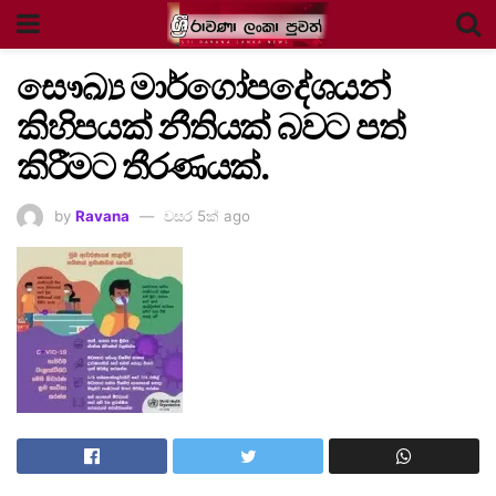
සෞඛ්‍ය මාර්ගෝපදේශයන්
කිහිපයක් නීතියක් බවට පත්
කිරීමට තීරණයක්.
by
Ravana
වසර 5ක් ago