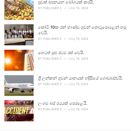
පුවක් අපනයන බෝගයක් කරයි.
BY
PUBLISHER 3
මාර්තු 19, 2024
කෝටි 10ක රන් භාණ්ඩ ගුවන් තොටුපොළෙන් හමු
වෙයි.
BY
PUBLISHER 3
මාර්තු 19, 2024
හෙටත් මුළු රටම රත් වෙයි.
BY
PUBLISHER 3
මාර්තු 19, 2024
ශ්‍රී ලන්කන් ගුවන් යානයක් හදිසියේ ගොඩබස්වයි.
BY
PUBLISHER 3
මාර්තු 19, 2024
ලංගම බස් රථයක් පෙරළෙයි.
BY
PUBLISHER 3
මාර්තු 19, 2024