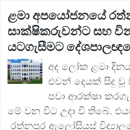
ළමා අපයෝජනයේ රත්නප
සාක්ෂිකරුවන්ට සහ වින
යටගැසීමට දේශපාලඥයෙ
අද ලෝක ළමා දින
එවන් දෙයක් සිදු වූ
පවා ආරක්ෂා කරගැන
මේ වන විට උදා වී තිබේ. එය
රත්නපුර ඇලෝසියස් විද්‍යාල