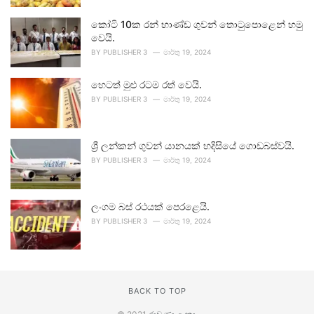
කෝටි 10ක රන් භාණ්ඩ ගුවන් තොටුපොළෙන් හමු
වෙයි.
BY
PUBLISHER 3
මාර්තු 19, 2024
හෙටත් මුළු රටම රත් වෙයි.
BY
PUBLISHER 3
මාර්තු 19, 2024
ශ්‍රී ලන්කන් ගුවන් යානයක් හදිසියේ ගොඩබස්වයි.
BY
PUBLISHER 3
මාර්තු 19, 2024
ලංගම බස් රථයක් පෙරළෙයි.
BY
PUBLISHER 3
මාර්තු 19, 2024
BACK TO TOP