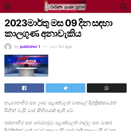
2023
මාර්තු මස 09 දින
සඳහා
කාලගුණ අනාවැකිය
by
publisher 1
වසර 3ක් ago
නැගෙනහිර සහ ඌව පළාත්වලත් මාතලේ දිස්ත්‍රික්කයේත්
සිහින් වැසි වාර කිහිපයක් ඇති වේ.
බස්නාහිර සහ සබරගමුව පළාත්වලත් ගාල්ල සහ මාතර
දිස්ත්‍රික්කවලත් සවස් කාලයේදී හෝ රාත්‍රී කාලයේදී ස්ථාන