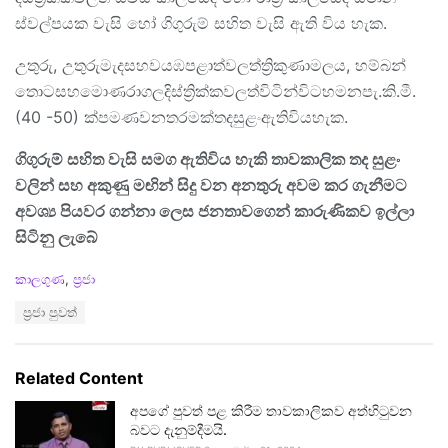
ස්වල්පයක වැසි හෝ ගිගුරුම් සහිත වැසි ඇති විය හැක.
උතුරු, උතුරුමැදසහවයඹපළාත්වලත්ත්‍රිකුණාමලය, හම්බන්
තොටසහමොණරාගලදිස්ත්‍රික්කවලත්විටින්විටහමනපැ.කි.මී.
(40 -50) ක්පමණවනතරමක්තදසුළංඇතිවියහැක.
ගිගුරුම් සහිත වැසි සමග ඇතිවිය හැකි තාවකාලික තද සුළං
වලින් සහ අකුණු මඟින් සිදු වන අනතුරු අවම කර ගැනීමට
අවශ්‍ය පියවර ගන්නා ලෙස ජනතාවගෙන් කාරුණිකව ඉල්ලා
සිටිනු ලැබේ
C
කාලගුණ
,
ප්‍රජා
a
T
ප්‍රජා පුවත්
t
a
e
g
g
s
o
Related Content
:
r
i
අපගේ පුවත් පළ කිරීම තාවකාලිකව අත්හිටුවන
e
බවට දැනුම්දීමයි.
s