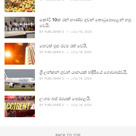
කෝටි 10ක රන් භාණ්ඩ ගුවන් තොටුපොළෙන් හමු
වෙයි.
BY
PUBLISHER 3
මාර්තු 19, 2024
හෙටත් මුළු රටම රත් වෙයි.
BY
PUBLISHER 3
මාර්තු 19, 2024
ශ්‍රී ලන්කන් ගුවන් යානයක් හදිසියේ ගොඩබස්වයි.
BY
PUBLISHER 3
මාර්තු 19, 2024
ලංගම බස් රථයක් පෙරළෙයි.
BY
PUBLISHER 3
මාර්තු 19, 2024
BACK TO TOP