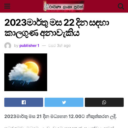
2023
මාර්තු මස 22 දින
සඳහා
කාලගුණ අනාවැකිය
by
publisher 1
වසර 3ක් ago
2023
මාර්තු මස 21
දින
මධ්‍යහන 12.00
ට
නිකුත්කරන ලදි.