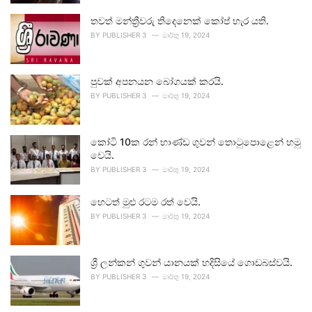
තවත් මන්ත්‍රීවරු තිදෙනෙක් කෝප් හැර යති.
BY
PUBLISHER 3
මාර්තු 19, 2024
පුවක් අපනයන බෝගයක් කරයි.
BY
PUBLISHER 3
මාර්තු 19, 2024
කෝටි 10ක රන් භාණ්ඩ ගුවන් තොටුපොළෙන් හමු
වෙයි.
BY
PUBLISHER 3
මාර්තු 19, 2024
හෙටත් මුළු රටම රත් වෙයි.
BY
PUBLISHER 3
මාර්තු 19, 2024
ශ්‍රී ලන්කන් ගුවන් යානයක් හදිසියේ ගොඩබස්වයි.
BY
PUBLISHER 3
මාර්තු 19, 2024