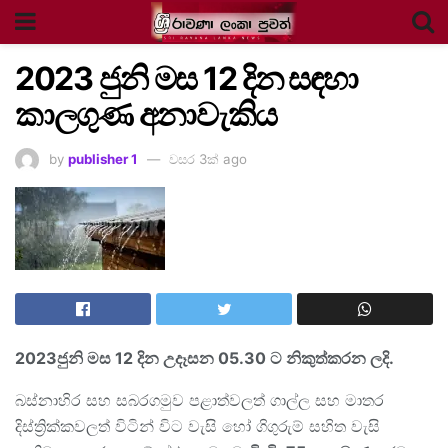
2023 ජුනි මස 12 දින සඳහා
කාලගුණ අනාවැකිය
by
publisher 1
වසර 3ක් ago
2023
ජුනි මස 12
දින උදෑසන 05.30
ට
නිකුත්කරන ලදි.
බස්නාහිර සහ සබරගමුව පළාත්වලත් ගාල්ල සහ මාතර
දිස්ත්‍රික්කවලත් විටින් විට වැසි හෝ ගිගුරුම් සහිත වැසි