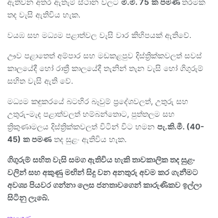
ඇතිවන අතර ඇතැම් ස්ථාන වලට
මි
.මි. 75
ක පමණ
තරමක
තද වැසි ඇතිවිය හැක.
වයඹ සහ මධ්‍යම පළාත්වල වැසි වාර කිහිපයක් ඇතිවේ.
ඌව පළාතෙත් අම්පාර සහ මඩකළපුව දිස්ත්‍රික්කවලත් සවස්
කාලයේදී හෝ රාත්‍රී කාලයේදී තැනින් තැන වැසි හෝ ගිගුරුම්
සහිත වැසි ඇති වේ.
මධ්‍යම කඳුකරයේ බටහිර බෑවුම් ප්‍රදේශවලත්, උතුරු සහ
උතුරු-මැද පළාත්වලත් හම්බන්තොට, පුත්තලම සහ
ත්‍රිකුණාමලය දිස්ත්‍රික්කවලත් විටින් විට හමන
පැ
.කි.මී. (40-
45) ක පමණ
තද සුළං ඇතිවිය හැක.
ගිගුරුම් සහිත වැසි සමග ඇතිවිය හැකි තාවකාලික තද සුළං
වලින් සහ අකුණු මඟින් සිදු වන අනතුරු අවම කර ගැනීමට
අවශ්‍ය පියවර ගන්නා ලෙස ජනතාවගෙන් කාරුණිකව ඉල්ලා
සිටිනු ලැබේ.
C