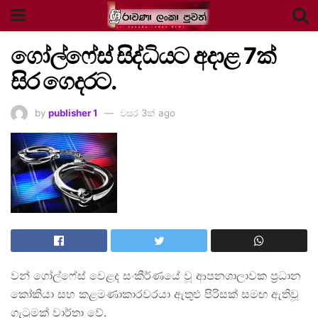
ගෝල්ෆේස් සිද්ධියට අදාළ 7ක්
සිර ගෙදරට.
by
publisher 1
වසර 3ක් ago
වන් ගෝල්ෆේස් වෙළද සංකීර්ණයේ වූ ආපනශාලාවක ප්‍රධාන
කෝකියා සහ කළමණාකාරවරයා ඇතුළු පිරිසක් සමඟ ඇතිවූ
ගැටුමක් වාර්තා වේ.