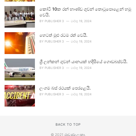
කෝටි 10ක රන් භාණ්ඩ ගුවන් තොටුපොළෙන් හමු
වෙයි.
BY
PUBLISHER 3
මාර්තු 19, 2024
හෙටත් මුළු රටම රත් වෙයි.
BY
PUBLISHER 3
මාර්තු 19, 2024
ශ්‍රී ලන්කන් ගුවන් යානයක් හදිසියේ ගොඩබස්වයි.
BY
PUBLISHER 3
මාර්තු 19, 2024
ලංගම බස් රථයක් පෙරළෙයි.
BY
PUBLISHER 3
මාර්තු 19, 2024
BACK TO TOP
© 2021
රාවණා ලංකා
.