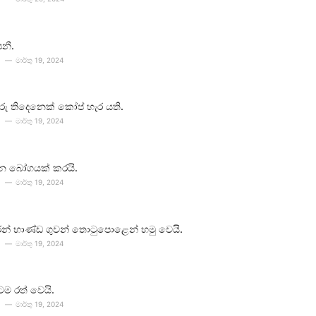
පනී.
මාර්තු 19, 2024
ීවරු තිදෙනෙක් කෝප් හැර යති.
මාර්තු 19, 2024
න බෝගයක් කරයි.
මාර්තු 19, 2024
න් භාණ්ඩ ගුවන් තොටුපොළෙන් හමු වෙයි.
මාර්තු 19, 2024
ටම රත් වෙයි.
මාර්තු 19, 2024