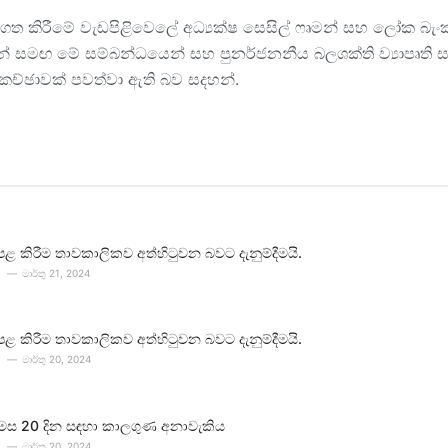
ගත කිරීමේ වැඩපිළිවෙලේ අධ්‍යක්ෂ සෙසිල් ෆෘමන් සහ ලෝක බ
් සමඟ මේ සම්බන්ධයෙන් සහ පුනර්ජනනීය බලශක්ති ව්‍යාපෘති
කච්ඡාවක් පවත්වා ඇති බව සදහන්.
පළ කිරීම තාවකාලිකව අත්හිටුවන බවට දැනුම්දීමයි.
මාර්තු 21, 2024
පළ කිරීම තාවකාලිකව අත්හිටුවන බවට දැනුම්දීමයි.
මාර්තු 20, 2024
 මස 20 දින සඳහා කාලගුණ අනාවැකිය
මාර්තු 20, 2024