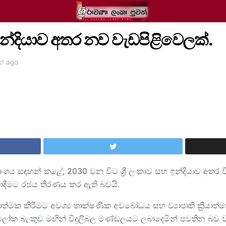
හ ඉන්දියාව අතර නව වැඩපිළිවෙලක්.
ක් ago
‍යාංශය සඳහන් කළේ, 2030 වන විට ශ්‍රී ලංකාව සහ ඉන්දියාව අතර 
 ලබාදීමට රජය තීරණය කර ඇති බවයි.
ියාත්මක කිරීමට අවශ්‍ය තාක්ෂණික අවබෝධය සහ ව්‍යාපෘති ක්‍රියාත්මක
 ලෝක බැංකුව මඟින් විදුලිබල මණ්ඩලයට ලබාදෙමින් පවතින බව ව