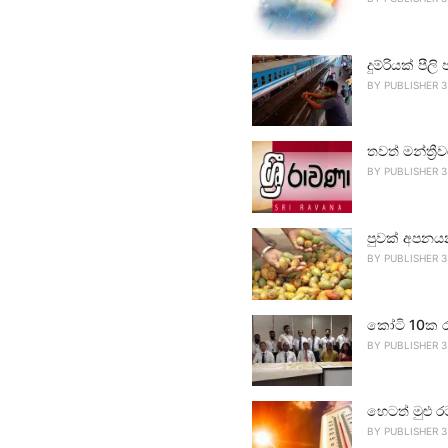
දුම්රියක් පීලි 
BY
PUBLISHER 3
තවත් මන්ත්‍ර
BY
PUBLISHER 3
පුවක් අපනය
BY
PUBLISHER 3
කෝටි 10ක ර
BY
PUBLISHER 3
හෙටත් මුළු ර
BY
PUBLISHER 3