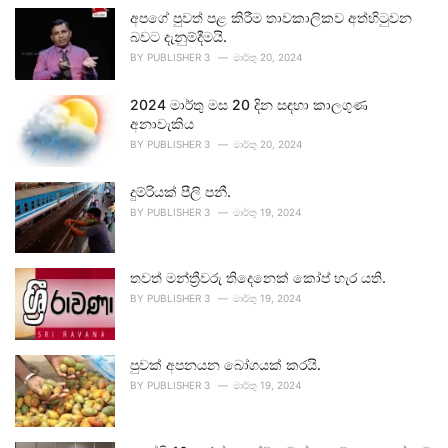
අපගේ පුවත් පළ කිරීම තාවකාලිකව අත්හිටුවන
බවට දැනුම්දීමයි.
BY
PUBLISHER 3
මාර්තු 20, 2024
2024 මාර්තු මස 20 දින සඳහා කාලගුණ
අනාවැකිය
BY
PUBLISHER 3
මාර්තු 20, 2024
දුම්රියක් පීලි පනී.
BY
PUBLISHER 3
මාර්තු 19, 2024
තවත් මන්ත්‍රීවරු තිදෙනෙක් කෝප් හැර යති.
BY
PUBLISHER 3
මාර්තු 19, 2024
පුවක් අපනයන බෝගයක් කරයි.
BY
PUBLISHER 3
මාර්තු 19, 2024