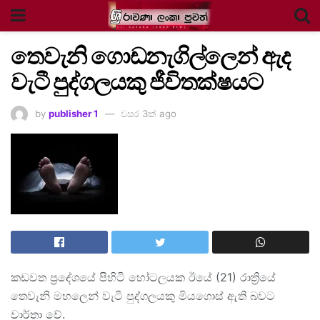
තෙවැනි ගොඩනැගිල්ලෙන් ඇද
වැටී පුද්ගලයකු ජීවිතක්ෂයට
by
publisher 1
වසර 3ක් ago
කඩවත ප්‍රදේශයේ පිහිටි හෝටලයක ඊයේ (21) රාත්‍රියේ
තෙවැනි මහලෙන් වැටී පුද්ගලයකු මියගොස් ඇති බවට
වාර්තා වේ.