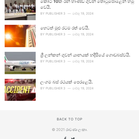
කෝටි 10ක රන් භාණ්ඩ ගුවන් තොටුපොළෙන් හමු
වෙයි.
BY
PUBLISHER 3
මාර්තු 19, 2024
හෙටත් මුළු රටම රත් වෙයි.
BY
PUBLISHER 3
මාර්තු 19, 2024
ශ්‍රී ලන්කන් ගුවන් යානයක් හදිසියේ ගොඩබස්වයි.
BY
PUBLISHER 3
මාර්තු 19, 2024
ලංගම බස් රථයක් පෙරළෙයි.
BY
PUBLISHER 3
මාර්තු 19, 2024
BACK TO TOP
© 2021
රාවණා ලංකා
.