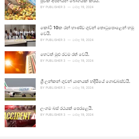
පුවක් අපනයන බෝගයක් කරයි.
BY
PUBLISHER 3
මාර්තු 19, 2024
කෝටි 10ක රන් භාණ්ඩ ගුවන් තොටුපොළෙන් හමු
වෙයි.
BY
PUBLISHER 3
මාර්තු 19, 2024
හෙටත් මුළු රටම රත් වෙයි.
BY
PUBLISHER 3
මාර්තු 19, 2024
ශ්‍රී ලන්කන් ගුවන් යානයක් හදිසියේ ගොඩබස්වයි.
BY
PUBLISHER 3
මාර්තු 19, 2024
ලංගම බස් රථයක් පෙරළෙයි.
BY
PUBLISHER 3
මාර්තු 19, 2024