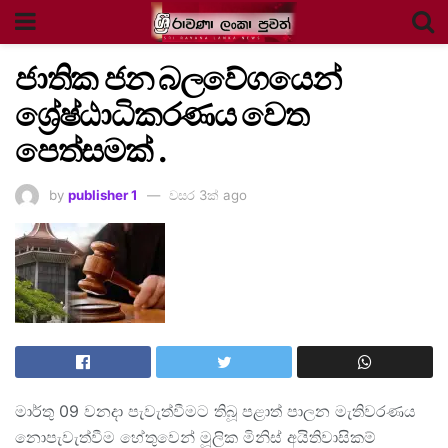
ජාතික ජන බලවේගයෙන්
ශ්‍රේෂ්ඨාධිකරණය වෙත
පෙත්සමක් .
by
publisher 1
වසර 3ක් ago
මාර්තු 09 වනදා පැවැත්වීමට තිබූ පළාත් පාලන මැතිවරණය
නොපැවැත්වීම හේතුවෙන් මූලික මිනිස් අයිතිවාසිකම්