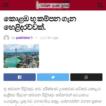
කොළඹ භූ කම්පන ගැන
හෙළිදරව්වක්.
by
publisher 1
වසර 3ක් ago
භූ කම්පන පිළිබඳව නව පරීක්ෂණ උපකරණ සවිකර කොළඹ
ආශ්‍රිතව සිදුවන කම්පන පිළිබඳව කඩිනම්න් අවධානය
යොමුකළ යුතු බව මහාචාර්ය අතුල සේනාරත්න මහතා ප්‍රකාශ