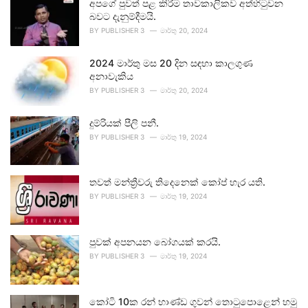
අපගේ පුවත් පළ කිරීම තාවකාලිකව අත්හිටුවන
බවට දැනුම්දීමයි.
BY
PUBLISHER 3
මාර්තු 20, 2024
2024 මාර්තු මස 20 දින සඳහා කාලගුණ
අනාවැකිය
BY
PUBLISHER 3
මාර්තු 20, 2024
දුම්රියක් පීලි පනී.
BY
PUBLISHER 3
මාර්තු 19, 2024
තවත් මන්ත්‍රීවරු තිදෙනෙක් කෝප් හැර යති.
BY
PUBLISHER 3
මාර්තු 19, 2024
පුවක් අපනයන බෝගයක් කරයි.
BY
PUBLISHER 3
මාර්තු 19, 2024
කෝටි 10ක රන් භාණ්ඩ ගුවන් තොටුපොළෙන් හමු