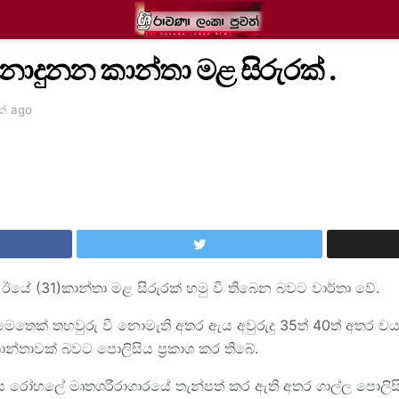
නාදුනන කාන්තා මළ සිරුරක් .
ක් ago
ී ඊයේ (31)කාන්තා මළ සිරුරක් හමු වී තිබෙන බවට වාර්තා වේ.
ෙතෙක් තහවුරු වී නොමැති අතර ඇය අවුරුදු 35ත් 40ත් අතර ව
කාන්තාවක් බවට පොලිසිය ප්‍රකාශ කර තිබේ.
 රෝහලේ මෘතශරීරාගාරයේ තැන්පත් කර ඇති අතර ගාල්ල පොලිසිය 