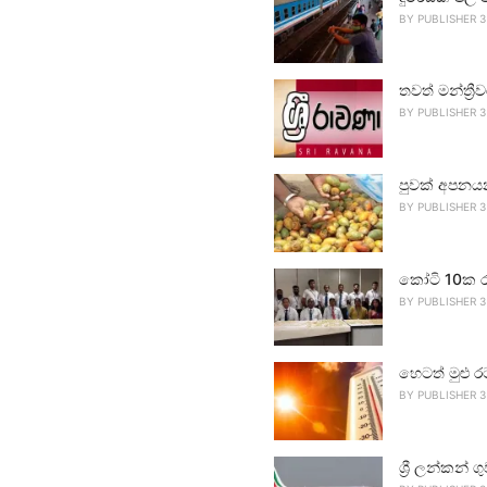
BY
PUBLISHER 3
තවත් මන්ත්‍ර
BY
PUBLISHER 3
පුවක් අපනය
BY
PUBLISHER 3
කෝටි 10ක ර
BY
PUBLISHER 3
හෙටත් මුළු ර
BY
PUBLISHER 3
ශ්‍රී ලන්කන්