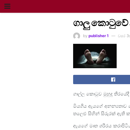
ගාලු කොටුවේ 
by
publisher 1
වසර 3
ගාල්ල කොටුව මුහුදු තීරයේද
මියගිය ඇයගේ අනන්‍යතාව ම
තලෙළු සිහින් සිරුරක් ඇති 
ඇයගේ මෘත ශරීරය කරාපිටිය