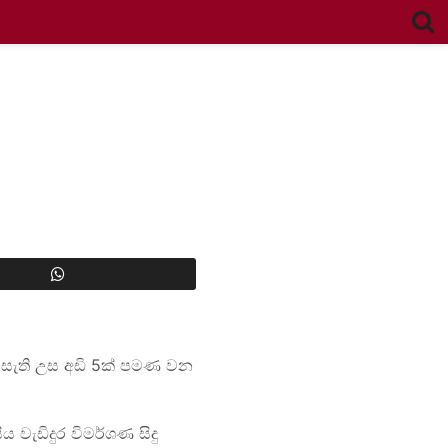
යසැති උස අඩි 5ක් පමණ වන
වැඩිදුර විමර්ශණ සිදු