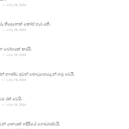
මාර්තු 19, 2024
ීවරු තිදෙනෙක් කෝප් හැර යති.
මාර්තු 19, 2024
න බෝගයක් කරයි.
මාර්තු 19, 2024
න් භාණ්ඩ ගුවන් තොටුපොළෙන් හමු වෙයි.
මාර්තු 19, 2024
ටම රත් වෙයි.
මාර්තු 19, 2024
 ගුවන් යානයක් හදිසියේ ගොඩබස්වයි.