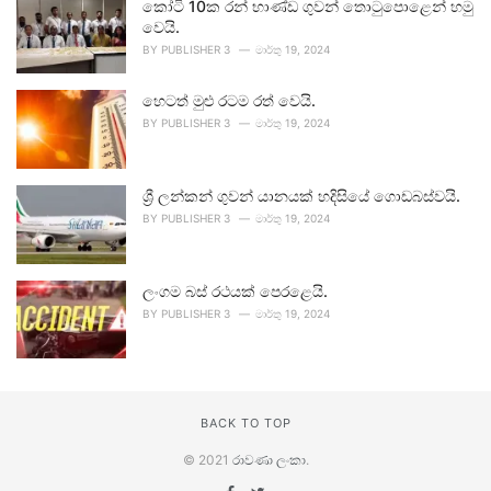
කෝටි 10ක රන් භාණ්ඩ ගුවන් තොටුපොළෙන් හමු
වෙයි.
BY
PUBLISHER 3
මාර්තු 19, 2024
හෙටත් මුළු රටම රත් වෙයි.
BY
PUBLISHER 3
මාර්තු 19, 2024
ශ්‍රී ලන්කන් ගුවන් යානයක් හදිසියේ ගොඩබස්වයි.
BY
PUBLISHER 3
මාර්තු 19, 2024
ලංගම බස් රථයක් පෙරළෙයි.
BY
PUBLISHER 3
මාර්තු 19, 2024
BACK TO TOP
© 2021
රාවණා ලංකා
.