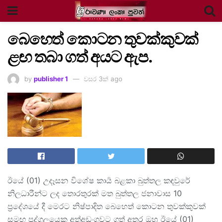
බෙහෙත් කොටන තුවක්කුවක්
ළඟ තබා ගත් අයට ඇප.
by
publisher 1
වසර 3ක් ago
ඊයේ (01) උදෑසන විශේෂ කාර්‍ය බළකා බුත්තල කඳවුරේ
නිලධාරීන්ට ලද තොරතුරක් මත බුත්තල ජනාවාස 10
ප්‍රදේශයේ දී මෙරට නිෂ්පාදිත බෙහෙත් කොටන තුවක්කුවක්
සමඟ පුද්ගලයෙකු අත්අඩංගුවට ගත් අතර ඔහු ඊයේ (01)