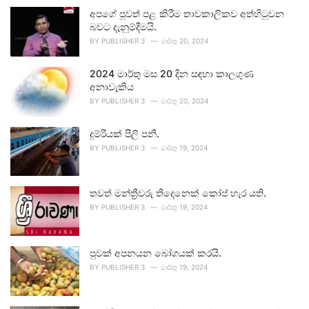
අපගේ පුවත් පළ කිරීම තාවකාලිකව අත්හිටුවන
බවට දැනුම්දීමයි.
BY
PUBLISHER 3
මාර්තු 20, 2024
2024 මාර්තු මස 20 දින සඳහා කාලගුණ
අනාවැකිය
BY
PUBLISHER 3
මාර්තු 20, 2024
දුම්රියක් පීලි පනී.
BY
PUBLISHER 3
මාර්තු 19, 2024
තවත් මන්ත්‍රීවරු තිදෙනෙක් කෝප් හැර යති.
BY
PUBLISHER 3
මාර්තු 19, 2024
පුවක් අපනයන බෝගයක් කරයි.
BY
PUBLISHER 3
මාර්තු 19, 2024