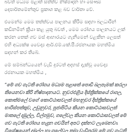
බවත් මධ්‍යම පළාත් සත්ත්ව නිෂ්පාදන හා සෞඛ්‍ය
දෙපාර්තමේන්තුව ප්‍රකාශ කළ බව වාර්තා වේ.
එමෙන්ම මෙම තත්ත්වය පාලනය කිරීම සඳහා බලධාරීන්
කඩිනමින් ක්‍රියා කළ යුතු බවත් , මෙම රෝගය පාලනයට ලක්
කරන තෙක් ගව මස් ආහාරයට ගැනීමෙන් වළකින ලෙසත්
එහි අධ්‍යක්ෂ වෛද්‍ය ආර්.එම්.කේ.පී.රජනායක මහත්මිය
සඳහන් කර තිබේ.
මේ සම්බන්ධයෙන් වැඩි දුරටත් අදහස් දැක්වූ වෛද්‍ය
රජනායක මහත්මිය ,
“
මේ ගව ගැටති රෝගය මධ්‍යම පළාතේ පොඩි බලපෑමක් කරලා
තියෙනවා කිරි නිෂ්පාදනයට. නුවරඑළිය දිස්ත්‍රික්කයේ රාගල
,
කොත්මලේ වගේ කොට්ඨාසවලත් මහනුවර දිස්ත්‍රික්කයේ
හාරිස්පත්තුව
,
උඩුනුවර
,
පුජාපිටිය කියන කොට්ඨාසවලත්
මාතලේ දඹුල්ල
,
විල්ගමුව
,
ගලේවල කියන කොට්ඨාසවලත් මේ
ගව ගැටති රෝගය හැදුන ගවයින් අපට දක්නට ලැබෙනවා.
විශේෂයෙන් දඹුල්ල හා ගලේවල තමා වැඩිපුරම මේ ගව ගැටති