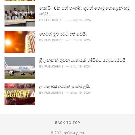
කෝටි 10ක රන් භාණ්ඩ ගුවන් තොටුපොළෙන් හමු
වෙයි.
BY
PUBLISHER 3
මාර්තු 19, 2024
හෙටත් මුළු රටම රත් වෙයි.
BY
PUBLISHER 3
මාර්තු 19, 2024
ශ්‍රී ලන්කන් ගුවන් යානයක් හදිසියේ ගොඩබස්වයි.
BY
PUBLISHER 3
මාර්තු 19, 2024
ලංගම බස් රථයක් පෙරළෙයි.
BY
PUBLISHER 3
මාර්තු 19, 2024
BACK TO TOP
© 2021
රාවණා ලංකා
.