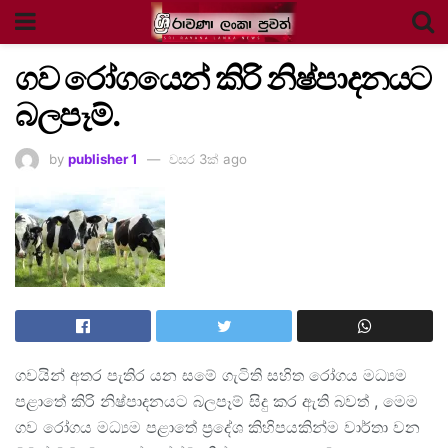
ගව රෝගයෙන් කිරි නිෂ්පාදනයට
බලපෑම්.
by
publisher 1
වසර 3ක් ago
ගවයින් අතර පැතිර යන සමේ ගැටිති සහිත රෝගය මධ්‍යම
පළාතේ කිරි නිෂ්පාදනයට බලපෑම් සිදු කර ඇති බවත් , මෙම
ගව රෝගය මධ්‍යම පළාතේ ප්‍රදේශ කිහිපයකින්ම වාර්තා වන