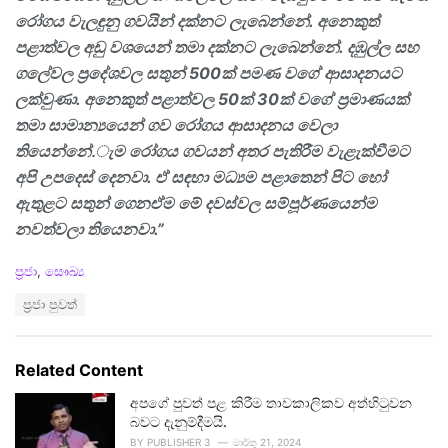
රෝගය වැලඳුනු ගවයින් දක්නට ලැබෙන්නේ. අනෙකුත්
පළාත්වල අඩු වශයෙන් තමා දක්නට ලැබෙන්නේ. දඹුල්ල සහ
ගලේවල ප්‍රදේශවල සතුන්
500
ක් පමණ වගේ ආසාදනයට
ලක්වුණා. අනෙකුත් පළාත්වල
50
ක්
30
ක් වගේ ප්‍රමාණයක්
තමා සාමාන්‍යයෙන් ගව රෝගය ආසාදනය වෙලා
තියෙන්නේ.ැම රෝගය ගවයන් අතර පැතිරීම වැළැක්වීමට
අපි උපදෙස් දෙනවා. ඒ සඳහා මධ්‍යම පළාතෙන් පිට හෝ
ඇතුළට සතුන් ගෙනඒම මේ දවස්වල සම්පූර්ණයෙන්ම
නවත්වලා තියෙනවා.”
C
ප්‍රජා
,
සෞඛ්‍ය
a
T
ප්‍රජා පුවත්
t
a
e
g
g
s
o
Related Content
:
r
i
අපගේ පුවත් පළ කිරීම තාවකාලිකව අත්හිටුවන
e
බවට දැනුම්දීමයි.
s
BY
PUBLISHER 3
මාර්තු 21, 2024