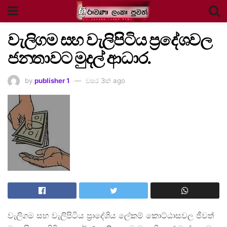
වැලිගම සහ වැලිපිටිය ප්‍රදේශවල
ජනතාවට මුදල් ආධාර.
by
publisher 1
වසර 3ක් ago
වැලිගම සහ වැලිපිටිය ප්‍රාදේශිය ලේකම් කොට්ඨාසවල ජීවත්