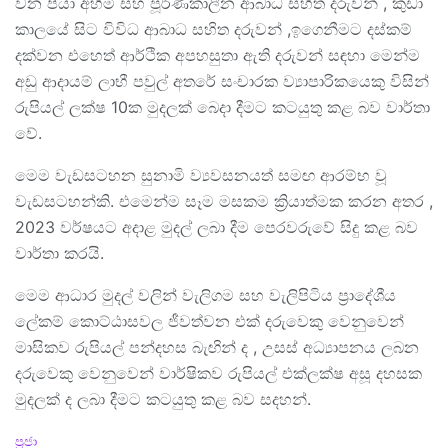
වන පියා අහිමි සහ පූර්ණකාලීන ආබාධ සහිත දරුවන් , කුඩා
කාලයේ සිට විවිධ ආබාධ සහිත දරුවන් ,ඉගෙනීමට දස්කම්
දක්වන එහෙත් ආර්ථික අපහසුතා ඇති දරුවන් සඳහා මෙන්ම
අඩු ආදායම් ලාභී පවුල් අතරේ සංචාරක ව්‍යාපාරිකයෙකු විසින්
රුපියල් ලක්ෂ 10ක මුදලක් බෙදා දීමට කටයුතු කළ බව වාර්තා
වේ.
මෙම වැඩසටහන සුනාමි ව්‍යවසනයත් සමඟ ආරම්භ වූ
වැඩසටහන්කි. එමෙන්ම සෑම මසකම ක්‍රියාත්මක කරන අතර ,
2023 වර්ෂයට අදාළ මුදල් ලබා දීම පෙරවරුවේ සිදු කළ බව
වාර්තා කරයි.
මෙම ආධාර මුදල් වලින් වැලිගම සහ වැලිපිටිය ප්‍රාදේශීය
ලේකම් කොට්ඨාසවල ජීවත්වන එක් දරුවෙකු වෙනුවෙන්
මාසිකව රුපියල් පන්දහස බැඟින් ද , උසස් අධ්‍යාපනය ලබන
දරුවෙකු වෙනුවෙන් වාර්ෂිකව රුපියල් එක්ලක්ෂ අසූ දහසක
මුදලක් ද ලබා දීමට කටයුතු කළ බව සදහන්.
C
ප්‍රජා