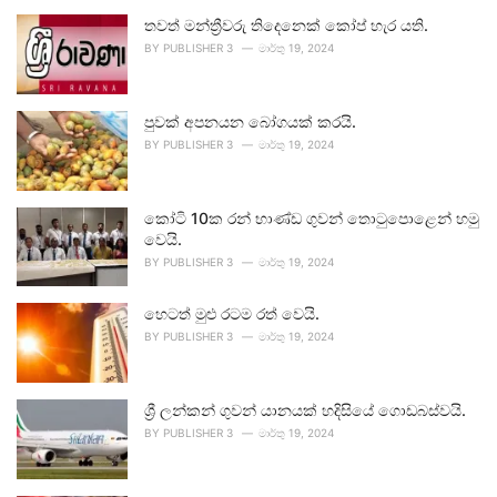
තවත් මන්ත්‍රීවරු තිදෙනෙක් කෝප් හැර යති.
BY
PUBLISHER 3
මාර්තු 19, 2024
පුවක් අපනයන බෝගයක් කරයි.
BY
PUBLISHER 3
මාර්තු 19, 2024
කෝටි 10ක රන් භාණ්ඩ ගුවන් තොටුපොළෙන් හමු
වෙයි.
BY
PUBLISHER 3
මාර්තු 19, 2024
හෙටත් මුළු රටම රත් වෙයි.
BY
PUBLISHER 3
මාර්තු 19, 2024
ශ්‍රී ලන්කන් ගුවන් යානයක් හදිසියේ ගොඩබස්වයි.
BY
PUBLISHER 3
මාර්තු 19, 2024