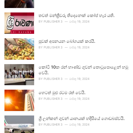
තවත් මන්ත්‍රීවරු තිදෙනෙක් කෝප් හැර යති.
BY
PUBLISHER 3
මාර්තු 19, 2024
පුවක් අපනයන බෝගයක් කරයි.
BY
PUBLISHER 3
මාර්තු 19, 2024
කෝටි 10ක රන් භාණ්ඩ ගුවන් තොටුපොළෙන් හමු
වෙයි.
BY
PUBLISHER 3
මාර්තු 19, 2024
හෙටත් මුළු රටම රත් වෙයි.
BY
PUBLISHER 3
මාර්තු 19, 2024
ශ්‍රී ලන්කන් ගුවන් යානයක් හදිසියේ ගොඩබස්වයි.
BY
PUBLISHER 3
මාර්තු 19, 2024