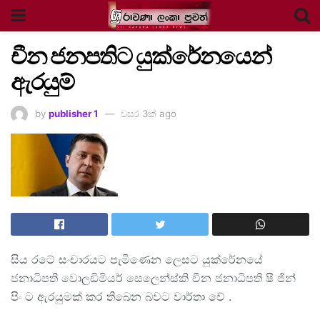
චීන ජනපතිට යුක්රේනයෙන්
ඇරයුම්
by
publisher 1
වසර 3ක් ago
සිය රටේ සංචාරයට පැමිණෙන ලෙසට යුක්රේනයේ
ජනාධිපති වොලඩිමියර් සෙලෙන්ස්කි චීන ජනාධිපති ෂී ජින්
පිං ට ඇරයුමක් කර තිබෙන බවට වාර්තා වේ .