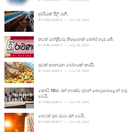
දුම්රියක් පීලි පනී.
BY
PUBLISHER 3
මාර්තු 19, 2024
තවත් මන්ත්‍රීවරු තිදෙනෙක් කෝප් හැර යති.
BY
PUBLISHER 3
මාර්තු 19, 2024
පුවක් අපනයන බෝගයක් කරයි.
BY
PUBLISHER 3
මාර්තු 19, 2024
කෝටි 10ක රන් භාණ්ඩ ගුවන් තොටුපොළෙන් හමු
වෙයි.
BY
PUBLISHER 3
මාර්තු 19, 2024
හෙටත් මුළු රටම රත් වෙයි.
BY
PUBLISHER 3
මාර්තු 19, 2024