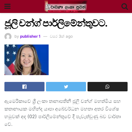
ජූලි චන්ග් පාර්ලිමේන්තුවට.
by
publisher 1
වසර 3ක් ago
ඇමෙරිකාවේ ශ්‍රී ලංකා තානාපතිනී ජූලි චන්ග් මහත්මිය සහ
කතානායක මහින්ද යාපා අබේවර්ධන මහතා අතර විශේෂ
හමුවක් අද (02) පාර්ලිමේන්තුවේ දී පැවැත්වුණු බව වාර්තා
වේ.