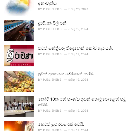
අනාවැකිය
BY
PUBLISHER 3
මාර්තු 20, 2024
දුම්රියක් පීලි පනී.
BY
PUBLISHER 3
මාර්තු 19, 2024
තවත් මන්ත්‍රීවරු තිදෙනෙක් කෝප් හැර යති.
BY
PUBLISHER 3
මාර්තු 19, 2024
පුවක් අපනයන බෝගයක් කරයි.
BY
PUBLISHER 3
මාර්තු 19, 2024
කෝටි 10ක රන් භාණ්ඩ ගුවන් තොටුපොළෙන් හමු
වෙයි.
BY
PUBLISHER 3
මාර්තු 19, 2024
හෙටත් මුළු රටම රත් වෙයි.
BY
PUBLISHER 3
මාර්තු 19, 2024