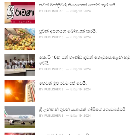
තවත් මන්ත්‍රීවරු තිදෙනෙක් කෝප් හැර යති.
BY
PUBLISHER 3
මාර්තු 19, 2024
පුවක් අපනයන බෝගයක් කරයි.
BY
PUBLISHER 3
මාර්තු 19, 2024
කෝටි 10ක රන් භාණ්ඩ ගුවන් තොටුපොළෙන් හමු
වෙයි.
BY
PUBLISHER 3
මාර්තු 19, 2024
හෙටත් මුළු රටම රත් වෙයි.
BY
PUBLISHER 3
මාර්තු 19, 2024
ශ්‍රී ලන්කන් ගුවන් යානයක් හදිසියේ ගොඩබස්වයි.
BY
PUBLISHER 3
මාර්තු 19, 2024