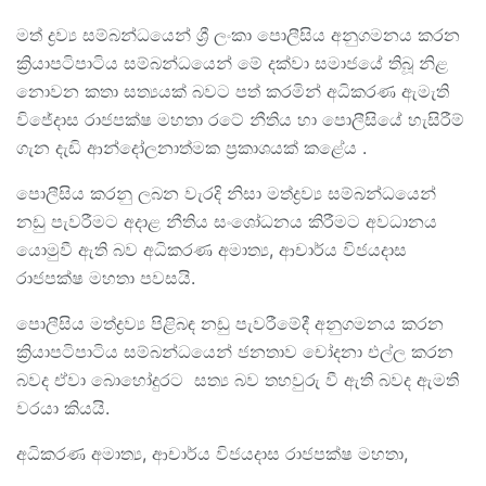
මත් ද්‍රව්‍ය සම්බන්ධයෙන් ශ්‍රී ලංකා පොලීසිය අනුගමනය කරන
ක්‍රියාපටිපාටිය සම්බන්ධයෙන් මේ දක්වා සමාජයේ තිබූ නිළ
නොවන කතා සත්‍යයක් බවට පත් කරමින් අධිකරණ ඇමැති
විජේදාස රාජපක්ෂ මහතා රටේ නීතිය හා පොලීසියේ හැසිරීම්
ගැන දැඩි ආන්දෝලනාත්මක ප්‍රකාශයක් කළේය .
පොලීසිය කරනු ලබන වැරදි නිසා මත්ද්‍රව්‍ය සම්බන්ධයෙන්
නඩු පැවරීමට අදාළ නීතිය සංශෝධනය කිරීමට අවධානය
යොමුවී ඇති බව අධිකරණ අමාත්‍ය, ආචාර්ය විජයදාස
රාජපක්ෂ මහතා පවසයි.
පොලීසිය මත්ද්‍රව්‍ය පිළිබඳ නඩු පැවරීමේදී අනුගමනය කරන
ක්‍රියාපටිපාටිය සම්බන්ධයෙන් ජනතාව චෝදනා එල්ල කරන
බවද ඒවා බොහෝදුරට සත්‍ය බව තහවුරු වී ඇති බවද ඇමති
වරයා කියයි.
අධිකරණ අමාත්‍ය, ආචාර්ය විජයදාස රාජපක්ෂ මහතා,