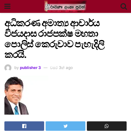
අධිකරණ අමාත්‍ය ආචාර්ය
විජයදාස රාජපක්ෂ මහතා
පොලිස් කෙරුවාව පැහැදිලි
කරයි.
by
publisher 3
වසර 3ක් ago