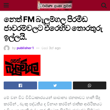
නෙත් FM බැලුම්ගල පිරමීඩ
ජාවරම්වලට එරෙහිව තොරතුරු
ඉල්ලයි.
by
publisher 1
වසර 3ක් ago
මේ වන විට විවිධාකාරයෙන් සාමාන්‍ය ජනතාවට හානි සිදු
කරමින් , බැංකු පද්ධතිය ද විනාශ කරමින් ජාතික ආර්ථිකයට