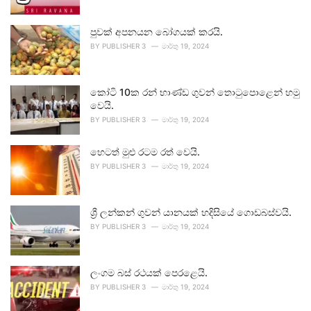
පුවක් අපනයන බෝගයක් කරයි.
BY
PUBLISHER 3
මාර්තු 19, 2024
කෝටි 10ක රන් භාණ්ඩ ගුවන් තොටුපොළෙන් හමු
වෙයි.
BY
PUBLISHER 3
මාර්තු 19, 2024
හෙටත් මුළු රටම රත් වෙයි.
BY
PUBLISHER 3
මාර්තු 19, 2024
ශ්‍රී ලන්කන් ගුවන් යානයක් හදිසියේ ගොඩබස්වයි.
BY
PUBLISHER 3
මාර්තු 19, 2024
ලංගම බස් රථයක් පෙරළෙයි.
BY
PUBLISHER 3
මාර්තු 19, 2024