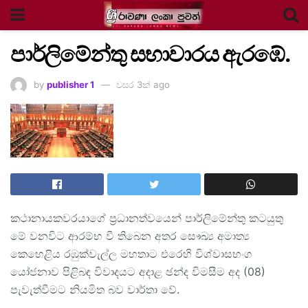
පාර්ලිමේන්තු සභාවාරය ඇරඹේ.
by
publisher 1
වසර 3ක් ago
කථානායකවරයාගේ ප්‍රධානත්වයෙන් පාර්ලිමේන්තු කටයුතු
මේ වනවිට ආරම්භ වී තිබෙන අතර සෞඛ්‍ය අමාත්‍ය
කෙහෙළිය රඹුක්වැල්ල මහතාට එරෙහි විශ්වාසභංග
යෝජනාව පිළිබඳ විවාදයට අදාළ ඡන්ද විමසීම අද (08)
පැවැත්වීමට නියමිත බව වාර්තා වේ.