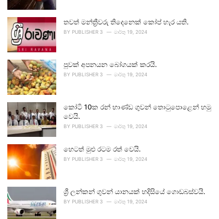
තවත් මන්ත්‍රීවරු තිදෙනෙක් කෝප් හැර යති.
BY
PUBLISHER 3
මාර්තු 19, 2024
පුවක් අපනයන බෝගයක් කරයි.
BY
PUBLISHER 3
මාර්තු 19, 2024
කෝටි 10ක රන් භාණ්ඩ ගුවන් තොටුපොළෙන් හමු
වෙයි.
BY
PUBLISHER 3
මාර්තු 19, 2024
හෙටත් මුළු රටම රත් වෙයි.
BY
PUBLISHER 3
මාර්තු 19, 2024
ශ්‍රී ලන්කන් ගුවන් යානයක් හදිසියේ ගොඩබස්වයි.
BY
PUBLISHER 3
මාර්තු 19, 2024