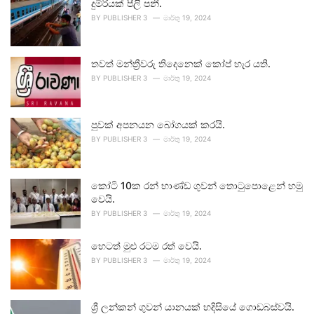
දුම්රියක් පීලි පනී.
BY
PUBLISHER 3
මාර්තු 19, 2024
තවත් මන්ත්‍රීවරු තිදෙනෙක් කෝප් හැර යති.
BY
PUBLISHER 3
මාර්තු 19, 2024
පුවක් අපනයන බෝගයක් කරයි.
BY
PUBLISHER 3
මාර්තු 19, 2024
කෝටි 10ක රන් භාණ්ඩ ගුවන් තොටුපොළෙන් හමු
වෙයි.
BY
PUBLISHER 3
මාර්තු 19, 2024
හෙටත් මුළු රටම රත් වෙයි.
BY
PUBLISHER 3
මාර්තු 19, 2024
ශ්‍රී ලන්කන් ගුවන් යානයක් හදිසියේ ගොඩබස්වයි.