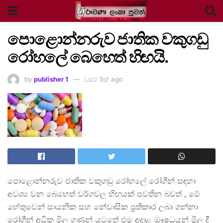
පොළොන්නරුව ජාතික වකුගඩු
රෝහලේ බෙහෙත් හිඟයි.
by
publisher 1
වසර 3ක් ago
පොළොන්නරුව ජාතික වකුගඩු රෝහලේ රෝගීන් සඳහා
අවශ්‍ය වන බෙහෙත් වර්ගවල හිඟයක් පවතින බවත් , මේ
හේතුවෙන් සායනික සහ නේවාසික ප්‍රතිකාර ලබා ගන්නා
රෝගීන් අධික මිල ගණන් යටතේ එම අදාළ ඖෂධයන් මිල දී