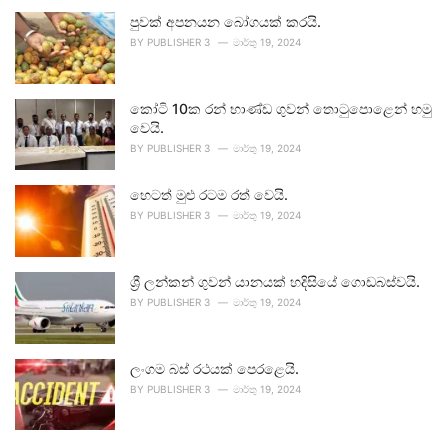
පුවක් අපනයන බෝගයක් කරයි.
BY
PUBLISHER 3
මාර්තු 19, 2024
කෝටි 10ක රන් භාණ්ඩ ගුවන් තොටුපොළෙන් හමු
වෙයි.
BY
PUBLISHER 3
මාර්තු 19, 2024
හෙටත් මුළු රටම රත් වෙයි.
BY
PUBLISHER 3
මාර්තු 19, 2024
ශ්‍රී ලන්කන් ගුවන් යානයක් හදිසියේ ගොඩබස්වයි.
BY
PUBLISHER 3
මාර්තු 19, 2024
ලංගම බස් රථයක් පෙරළෙයි.
BY
PUBLISHER 3
මාර්තු 19, 2024