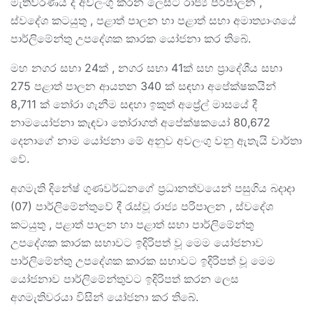
මැතිවරණය ද අවලංගු කරන ලෙසට රාජ්‍ය පරිපාලන ,
ස්වදේශ කටයුතු , පළාත් පාලන හා පළාත් සභා අමාත්‍යාංශයේ
පාර්ලිමේන්තු උපදේශක කාරක යෝජනා කර තිබේ.
මහ නගර සභා 24ක් , නගර සභා 41ක් සහ ප්‍රාදේශීය සභා
275 පළාත් පාලන ආයතන 340 ක් සඳහා අපේක්ෂකයින්
8,711 ක් තෝරා ගැනීම සඳහා ඉකුත් අප්‍රේල් මාසයේ දී
නාමයෝජනා කැඳවා තෝරාගත් අපේක්ෂකයෝ 80,672
දෙනාගේ නාම යෝජනා මේ අනුව අවලංගු වනු ඇතැයි වාර්තා
වේ.
අගමැති දිනේෂ් ගුණවර්ධනගේ ප්‍රධානත්වයෙන් පසුගිය බදාදා
(07) පාර්ලිමේන්තුවේ දී රැස්වූ රාජ්‍ය පරිපාලන , ස්වදේශ
කටයුතු , පළාත් පාලන හා පළාත් සභා පාර්ලිමේන්තු
උපදේශක කාරක සභාවට ඉදිරිපත් වූ මෙම යෝජනාව
පාර්ලිමේන්තු උපදේශක කාරක සභාවට ඉදිරිපත් වූ මෙම
යෝජනාව පාර්ලිමේන්තුවට ඉදිරිපත් කරන ලෙස
අගමැතිවරයා විසින් යෝජනා කර තිබේ.