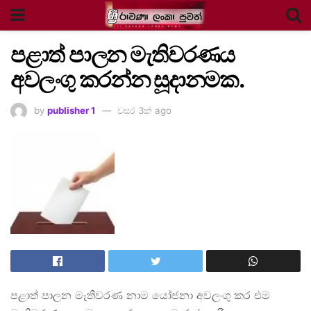
පළාත් පාලන මැතිවරණය
අවලංගු කරන්න සූදානමක.
by
publisher 1
වසර 3ක් ago
පළාත් පාලන මැතිවරණ නාම යෝජනා අවලංගු කර එම