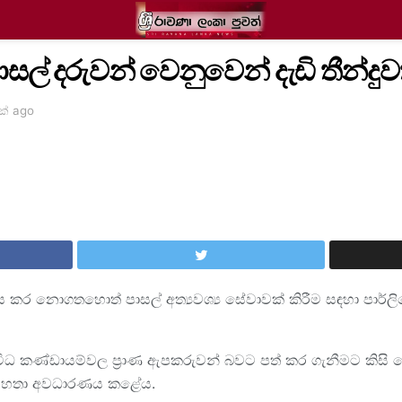
සල් දරුවන් වෙනුවෙන් දැඩි තීන්දුව
ක් ago
 කර නොගතහොත් පාසල් අත්‍යවශ්‍ය සේවාවක් කිරීම සඳහා පාර්ලි
විවිධ කණ්ඩායම්වල ප්‍රාණ ඇපකරුවන් බවට පත් කර ගැනීමට කි
ිංහ මහතා අවධාරණය කළේය.