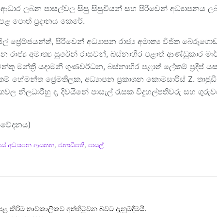
ර ලබන පාසල්වල සිසු සිසුවියන් සහ පිරිවෙන් අධ්‍යාපනය ලබන
ළ පොත් ‍ප්‍රදානය කෙරේ.
ල් ප්‍රේම්ජයන්ත්, පිරිවෙන් අධ්‍යාපන රාජ්‍ය අමාත්‍ය විජිත බේරුගොඩ,
යාපන රාජ්‍ය අමාත්‍ය සුරේන් රාඝවන්, බස්නාහිර පළාත් ආණ්ඩුකාර මා
තු මන්ත්‍රී යදාමනී ගුණවර්ධන, බස්නාහිර පළාත් ලේකම් ප්‍රදීප් ය
් හේමන්ත ප්‍රේමතිලක, අධ්‍යාපන ප්‍රකාශන කොමසාරිස් Z. තාජු
ාංශවල නිලධාරීහු ද, දිවයිනේ පාසැල් රැසක විදුහල්පතිවරු සහ ගු
නිවේදනය)
ස් අධ්‍යාපන ආයතන
,
ජනාධිපති
,
පාසල්
පළ කිරීම තාවකාලිකව අත්හිටුවන බවට දැනුම්දීමයි.