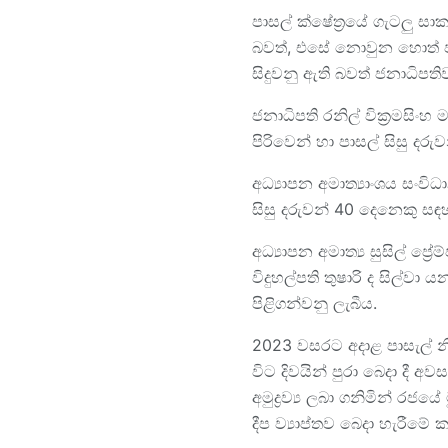
පාසල් ක්ෂේත්‍රයේ ගැටලු 
බවත්, එසේ නොවුන හොත් පාස
සිදුවනු ඇති බවත් ජනාධිපති
ජනාධිපති රනිල් වික්‍රමසි
පිරිවෙන් හා පාසල් සිසු ද
අධ්‍යාපන අමාත්‍යාංශය සංවි
සිසු දරුවන් 40 දෙනෙකු සඳහ
අධ්‍යාපන අමාත්‍ය සුසිල් ප්
විදුහල්පති තුෂාරි ද සිල්වා
පිළිගන්වනු ලැබීය.
2023 වසරට අදාළ පාසැල් නි
විට දිවයින් පුරා බෙදා දී අ
අමුද්‍රව්‍ය ලබා ගනිමින් රජ
දීප ව්‍යාප්තව බෙදා හැරීමේ