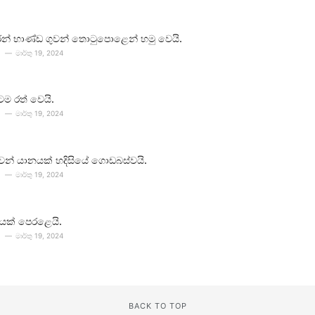
න් භාණ්ඩ ගුවන් තොටුපොළෙන් හමු වෙයි.
මාර්තු 19, 2024
ටම රත් වෙයි.
මාර්තු 19, 2024
 ගුවන් යානයක් හදිසියේ ගොඩබස්වයි.
මාර්තු 19, 2024
යක් පෙරළෙයි.
මාර්තු 19, 2024
BACK TO TOP