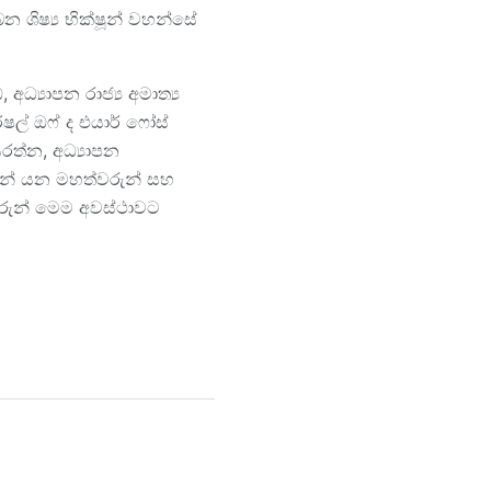
 ශිෂ්‍ය භික්ෂූන් වහන්සේ
 අධ්‍යාපන රාජ්‍ය අමාත්‍ය
ර්ෂල් ඔෆ් ද එයාර් ෆෝස්
සරත්න, අධ්‍යාපන
ඩීන් යන මහත්වරුන් සහ
රුවරුන් මෙම අවස්ථාවට