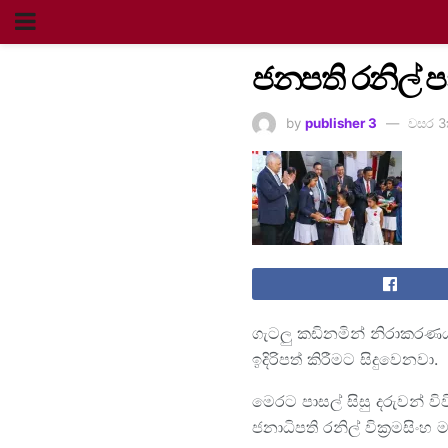
ජනපති රනිල් පා
by
publisher 3
වසර 3
ගැටලු කඩිනමින් නිරාකරණය
ඉදිරිපත් කිරීමට සිදුවෙනවා.
මෙරට පාසල් සිසු දරුවන් 
ජනාධිපති රනිල් වික්‍රමස