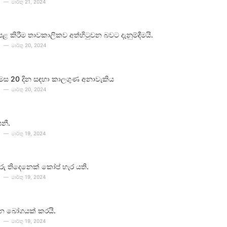
මාර්තු 21, 2024
පළ කිරීම තාවකාලිකව අත්හිටුවන බවට දැනුම්දීමයි.
මාර්තු 20, 2024
 මස 20 දින සඳහා කාලගුණ අනාවැකිය
මාර්තු 20, 2024
පනී.
මාර්තු 19, 2024
ීවරු තිදෙනෙක් කෝප් හැර යති.
මාර්තු 19, 2024
න බෝගයක් කරයි.
මාර්තු 19, 2024