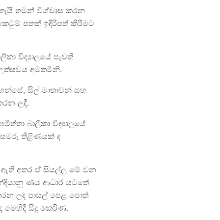
තැයි තමන් විශ්වාස කරන
ටුම් පතක් ඉදිරිපත් කිරීමට
කා විද්‍යාලයේ පැවති
 උත්සවය අමතමිනි.
වහන්සේ, සිල් මාතාවන් සහ
කරන ලදී.
මිත්තා බාලිකා විද්‍යාලයේ
ත සමරු තිළිණයක් ද
බී ඇති අතර ඒ සියල්ල මේ වන
ි. ඉන්දියානු ණය ආධාර යටතේ
රණය කරන ලද පාසල් පෙළ පොත්
 මෙහිදී සිදු කෙරිණ.