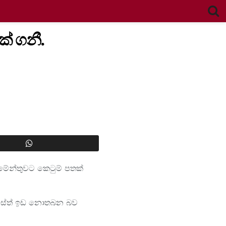
ක් ගනී.
මේන්තුවට කෙටුම් පතක්
සි සේත් ඉඩ නොතබන බව