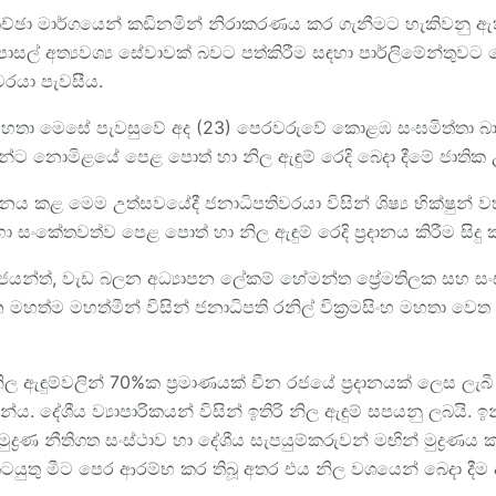
සාකච්ඡා මාර්ගයෙන් කඩිනමින් නිරාකරණය කර ගැනීමට හැකිවනු ඇ
ල් අත්‍යවශ්‍ය සේවාවක් බවට පත්කිරීම සඳහා පාර්ලිමේන්තුවට කෙ
වරයා පැවසීය.
ංහ මහතා මෙසේ පැවසුවේ අද (23) පෙරවරුවේ කොළඹ සංඝමිත්තා බාලි
රුවන්ට නොමිළයේ පෙළ පොත් හා නිල ඇඳුම් රෙදි බෙදා දීමේ ජාතික
ධානය කළ මෙම උත්සවයේදී ජනාධිපතිවරයා විසින් ශිෂ්‍ය භික්ෂුන් 
ා සංකේතවත්ව පෙළ පොත් හා නිල ඇඳුම් රෙදි ප්‍රදානය කිරීම සිදු 
‍රේම්ජයන්ත්, වැඩ බලන අධ්‍යාපන ලේකම් හේමන්ත ප්‍රේමතිලක සහ සංඝ
 යන මහත්ම මහත්මීන් විසින් ජනාධිපති රනිල් වික්‍රමසිංහ මහතා වෙ
ල ඇඳුම්වලින් 70%ක ප්‍රමාණයක් චීන රජයේ ප්‍රදානයක් ලෙස ලැ
වසන්ය. දේශීය ව්‍යාපාරිකයන් විසින් ඉතිරි නිල ඇඳුම් සපයනු ලබය
යේ මුද්‍රණ නීතිගත සංස්ථාව හා දේශීය සැපයුම්කරුවන් මඟින් මුද්‍
 කටයුතු මීට පෙර ආරම්භ කර තිබූ අතර එය නිල වශයෙන් බෙදා දීම ද