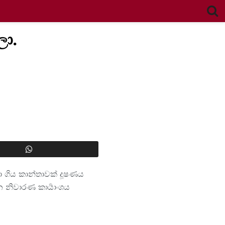
ලා.
හා ගිය කාන්තාවක් දූෂණය
නිවාරණ කාර්‍යාංශය