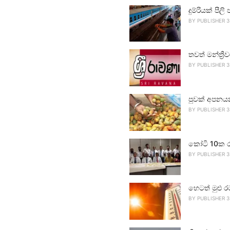
දුම්රියක් පීලි 
BY
PUBLISHER 3
තවත් මන්ත්‍ර
BY
PUBLISHER 3
පුවක් අපනය
BY
PUBLISHER 3
කෝටි 10ක ර
BY
PUBLISHER 3
හෙටත් මුළු ර
BY
PUBLISHER 3