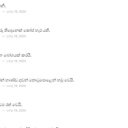
පනී.
මාර්තු 19, 2024
ීවරු තිදෙනෙක් කෝප් හැර යති.
මාර්තු 19, 2024
න බෝගයක් කරයි.
මාර්තු 19, 2024
න් භාණ්ඩ ගුවන් තොටුපොළෙන් හමු වෙයි.
මාර්තු 19, 2024
ටම රත් වෙයි.
මාර්තු 19, 2024