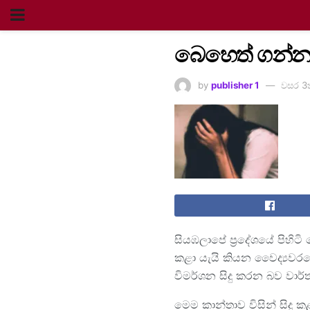
බෙහෙත් ගන්න
by
publisher 1
වසර 3
සියඹලාපේ ප්‍රදේශයේ පිහිටි
කළා යැයි කියන වෛද්‍යවරය
විමර්ශන සිදු කරන බව වාර්
මෙම කාන්තාව විසින් සිදු 