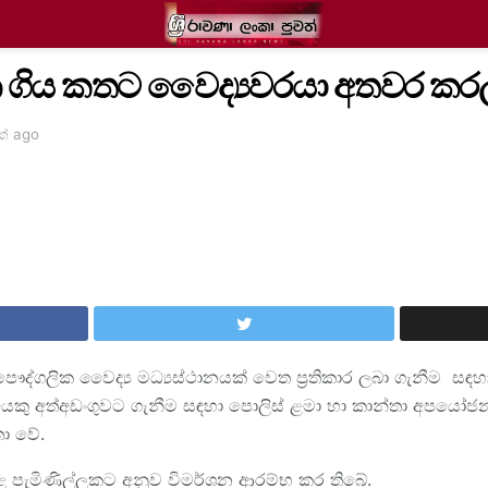
 ගිය කතට වෛද්‍යවරයා අතවර කර
ක් ago
 පෞද්ගලික වෛද්‍ය මධ්‍යස්ථානයක් වෙත ප්‍රතිකාර ලබා ගැනීම සඳ
ෙකු අත්අඩංගුවට ගැනීම සඳහා පොලිස් ළමා හා කාන්තා අපයෝජන 
තා වේ.
කළ පැමිණිල්ලකට අනුව විමර්ශන ආරම්භ කර තිබේ.