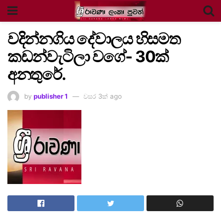
වදින්නගිය දේවාලය හිසමත
කඩන්වැටිලා වගේ- 30ක්
අනතුරේ.
by
publisher 1
වසර 3ක් ago