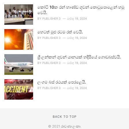
කෝටි 10ක රන් භාණ්ඩ ගුවන් තොටුපොළෙන් හමු
වෙයි.
BY
PUBLISHER 3
මාර්තු 19, 2024
හෙටත් මුළු රටම රත් වෙයි.
BY
PUBLISHER 3
මාර්තු 19, 2024
ශ්‍රී ලන්කන් ගුවන් යානයක් හදිසියේ ගොඩබස්වයි.
BY
PUBLISHER 3
මාර්තු 19, 2024
ලංගම බස් රථයක් පෙරළෙයි.
BY
PUBLISHER 3
මාර්තු 19, 2024
BACK TO TOP
© 2021
රාවණා ලංකා
.