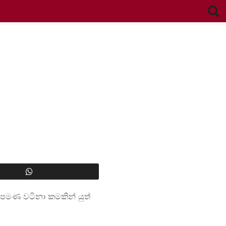
 පමණ වටිනා කමකින් යුත්