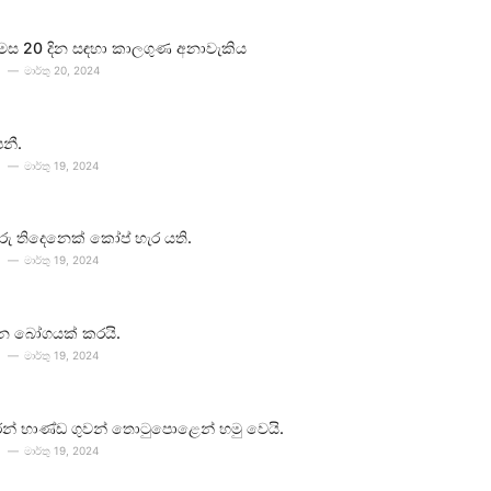
 මස 20 දින සඳහා කාලගුණ අනාවැකිය
මාර්තු 20, 2024
පනී.
මාර්තු 19, 2024
ීවරු තිදෙනෙක් කෝප් හැර යති.
මාර්තු 19, 2024
න බෝගයක් කරයි.
මාර්තු 19, 2024
න් භාණ්ඩ ගුවන් තොටුපොළෙන් හමු වෙයි.
මාර්තු 19, 2024