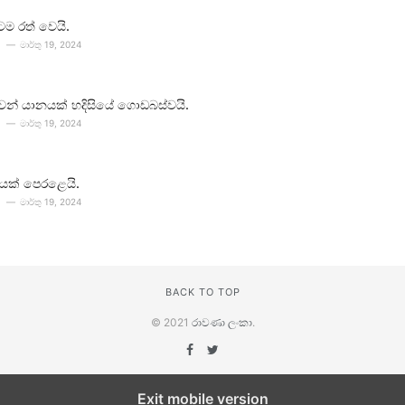
ටම රත් වෙයි.
මාර්තු 19, 2024
 ගුවන් යානයක් හදිසියේ ගොඩබස්වයි.
මාර්තු 19, 2024
යක් පෙරළෙයි.
මාර්තු 19, 2024
BACK TO TOP
© 2021
රාවණා ලංකා
.
Exit mobile version