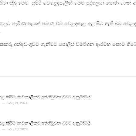
ටා තිබු මෙම සුපිරි වෙළෙඳසැලින් මෙම පුද්ගලයා සොරා ගෙන ඇත්ත
ල තුලට පැමිණ පැයක් පමණ එම වෙළදසැල තුල සිට ඇති බව ව
.
කකරු අත්අඩංගුවට ගැනීමට පොලිස් විමර්ශන ආරම්භ කොට තිබේ
පළ කිරීම තාවකාලිකව අත්හිටුවන බවට දැනුම්දීමයි.
මාර්තු 21, 2024
පළ කිරීම තාවකාලිකව අත්හිටුවන බවට දැනුම්දීමයි.
මාර්තු 20, 2024