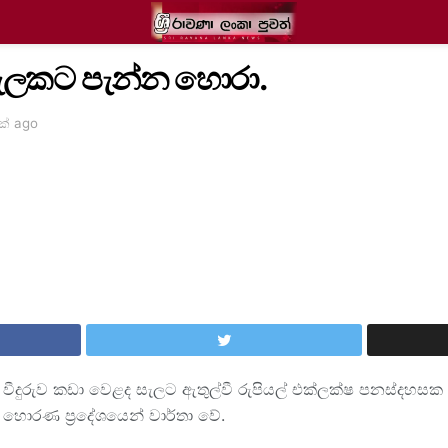
සැලකට පැන්න හොරා.
ක් ago
 වීදුරුව කඩා වෙළද සැලට ඇතුල්වී රුපියල් එක්ලක්ෂ පනස්දහසක
ොරණ ප්‍රදේශයෙන් වාර්තා වේ.