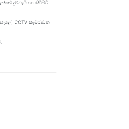
ේ දුම්වැටි හා කිරිපිටි
ෙළදසැලේ CCTV කැමරාවක
.