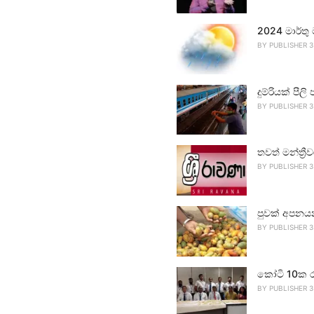
2024 මාර්තු
BY
PUBLISHER 3
දුම්රියක් පීලි 
BY
PUBLISHER 3
තවත් මන්ත්‍ර
BY
PUBLISHER 3
පුවක් අපනය
BY
PUBLISHER 3
කෝටි 10ක ර
BY
PUBLISHER 3