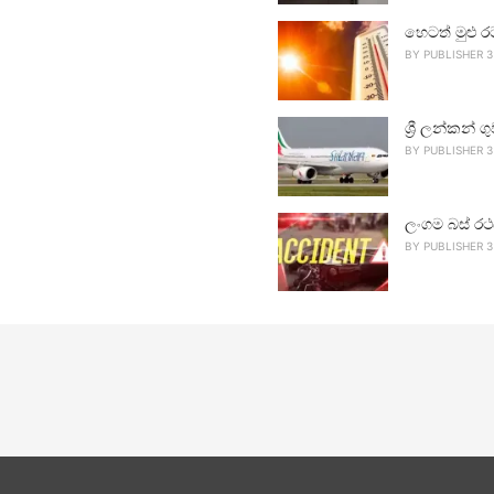
හෙටත් මුළු ර
BY
PUBLISHER 3
ශ්‍රී ලන්කන්
BY
PUBLISHER 3
ලංගම බස් රථ
BY
PUBLISHER 3