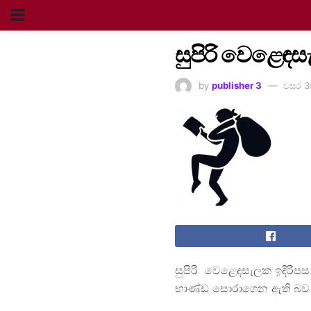
සුපිරි වෙළෙඳ
by
publisher 3
වසර 3
සුපිරි වෙළෙඳසැලක ඉදිරිපස
භාණ්ඩ සොරාගෙන ඇති බව හ