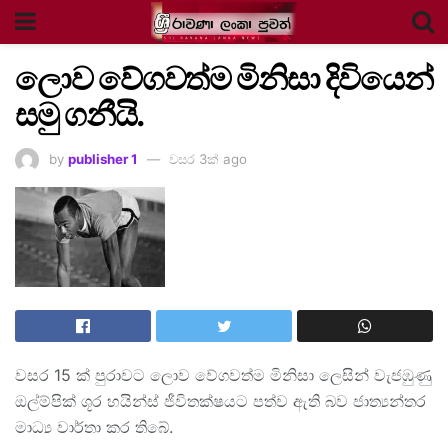
ලොව වේගවත්ම මිනිසා දිවියෙන්
සමු ගනීයි.
by
publisher 1
වසර 3ක් ago
වසර 15 ක් පුරාවට ලොව වේගවත්ම මිනිසා ලෙසින් වැජඹුණු
ඔල්ම්පික් ශූර හයින්ස් ජීවිතක්ෂයට පත්ව ඇති බව ජාත්‍යන්තර
මාධ්‍ය වාර්තා කර තිබේ.