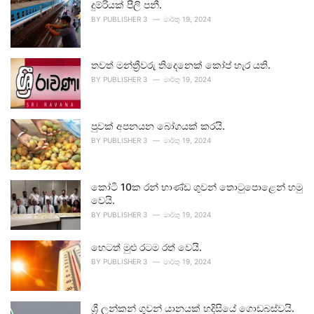
දුම්රියක් පීලි පනී.
BY
PUBLISHER 3
මාර්තු 19, 2024
තවත් මන්ත්‍රීවරු තිදෙනෙක් කෝප් හැර යති.
BY
PUBLISHER 3
මාර්තු 19, 2024
පුවක් අපනයන බෝගයක් කරයි.
BY
PUBLISHER 3
මාර්තු 19, 2024
කෝටි 10ක රන් භාණ්ඩ ගුවන් තොටුපොළෙන් හමු
වෙයි.
BY
PUBLISHER 3
මාර්තු 19, 2024
හෙටත් මුළු රටම රත් වෙයි.
BY
PUBLISHER 3
මාර්තු 19, 2024
ශ්‍රී ලන්කන් ගුවන් යානයක් හදිසියේ ගොඩබස්වයි.