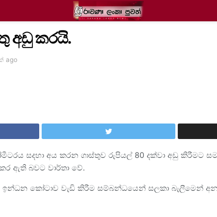
්තු අඩු කරයි.
ක් ago
ටරය සදහා අය කරන ගාස්තුව රුපියල් 80 දක්වා අඩු කිරීමට සමස්
කර ඇති බවට වාර්තා වේ.
හ ඉන්ධන කෝටාව වැඩි කිරීම සම්බන්ධයෙන් සලකා බැලීමෙන් අන