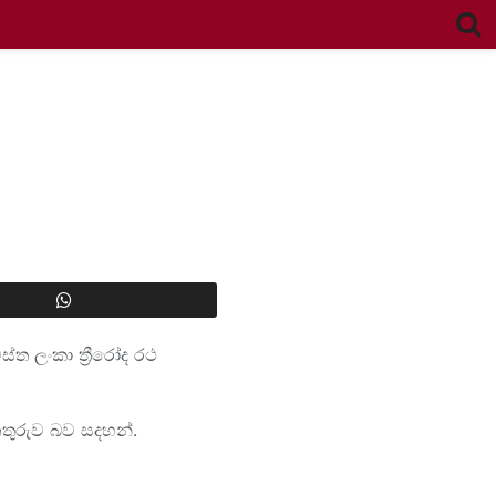
ත ලංකා ත්‍රීරෝද රථ
තුරුව බව සදහන්.