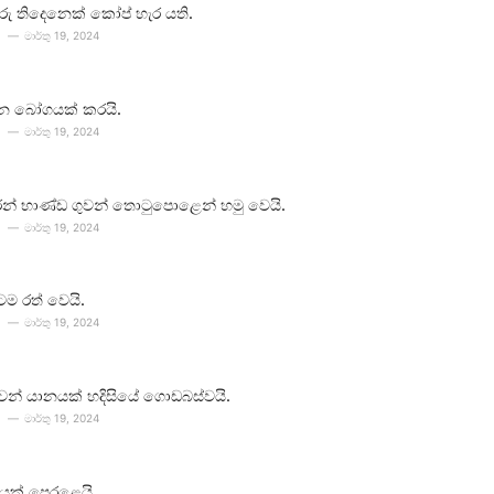
ීවරු තිදෙනෙක් කෝප් හැර යති.
මාර්තු 19, 2024
න බෝගයක් කරයි.
මාර්තු 19, 2024
න් භාණ්ඩ ගුවන් තොටුපොළෙන් හමු වෙයි.
මාර්තු 19, 2024
ටම රත් වෙයි.
මාර්තු 19, 2024
 ගුවන් යානයක් හදිසියේ ගොඩබස්වයි.
මාර්තු 19, 2024
යක් පෙරළෙයි.