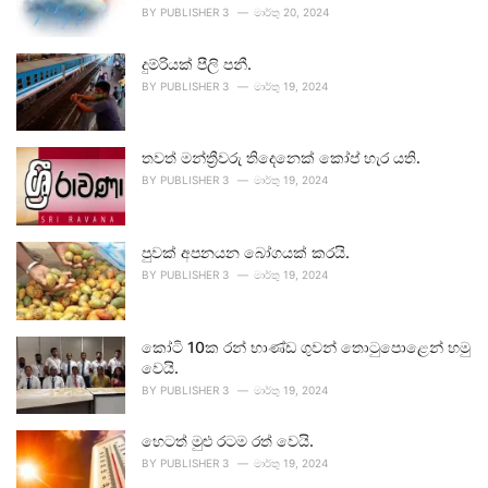
BY
PUBLISHER 3
මාර්තු 20, 2024
දුම්රියක් පීලි පනී.
BY
PUBLISHER 3
මාර්තු 19, 2024
තවත් මන්ත්‍රීවරු තිදෙනෙක් කෝප් හැර යති.
BY
PUBLISHER 3
මාර්තු 19, 2024
පුවක් අපනයන බෝගයක් කරයි.
BY
PUBLISHER 3
මාර්තු 19, 2024
කෝටි 10ක රන් භාණ්ඩ ගුවන් තොටුපොළෙන් හමු
වෙයි.
BY
PUBLISHER 3
මාර්තු 19, 2024
හෙටත් මුළු රටම රත් වෙයි.
BY
PUBLISHER 3
මාර්තු 19, 2024