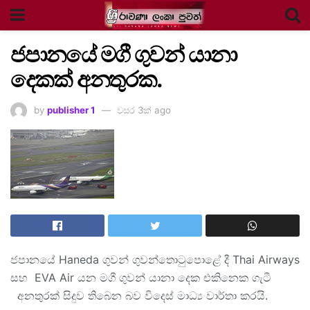
ජපානයේ මගී ගුවන් යානා
දෙකක් අනතුරක.
by
publisher 1
වසර 3ක් ago
ජපානයේ Haneda ගුවන් ගුවන්තොටුපොළේ දී Thai Airways
සහ EVA Air යන මගී ගුවන් යානා දෙක එකිනෙක ගැටී
අනතුරක් සිදුව තිබෙන බව විදෙස් මාධ්‍ය වාර්තා කරයි.