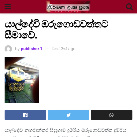
යාල්දේවි ඔරුගොඩවත්තට
සීමාවේ.
by
publisher 1
වසර 3ක් ago
යාල්දේවි නගරාන්තර සීඝ්‍රගාමී දුම්රිය ඔරුගොඩවත්ත දුම්රිය