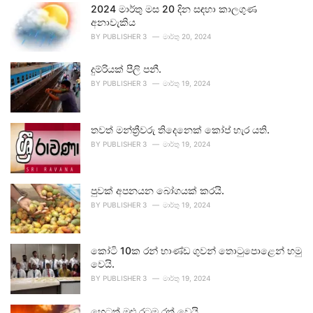
2024 මාර්තු මස 20 දින සඳහා කාලගුණ
අනාවැකිය
BY
PUBLISHER 3
මාර්තු 20, 2024
දුම්රියක් පීලි පනී.
BY
PUBLISHER 3
මාර්තු 19, 2024
තවත් මන්ත්‍රීවරු තිදෙනෙක් කෝප් හැර යති.
BY
PUBLISHER 3
මාර්තු 19, 2024
පුවක් අපනයන බෝගයක් කරයි.
BY
PUBLISHER 3
මාර්තු 19, 2024
කෝටි 10ක රන් භාණ්ඩ ගුවන් තොටුපොළෙන් හමු
වෙයි.
BY
PUBLISHER 3
මාර්තු 19, 2024
හෙටත් මුළු රටම රත් වෙයි.