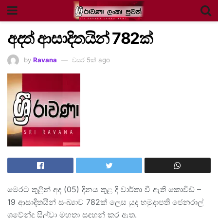
අදත් ආසාදිතයින් 782ක්
by
Ravana
වසර 5ක් ago
මෙරට තුළින් අද (05) දිනය තුළ දී වාර්තා වී ඇති කොවිඩ් –
19 ආසාදිතයින් සංඛ්‍යාව 782ක් ලෙස යුද හමුදාපති ජෙනරාල්
ශවේන්ද්‍ර සිල්වා මහතා සඳහන් කර ඇත.