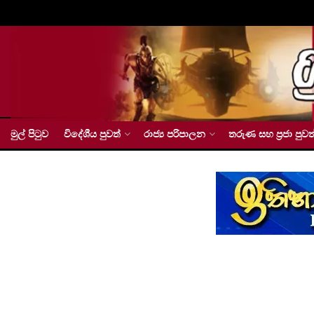
මුල් පිටුව
විදේශීය පුවත්
රාජ්‍ය පරිපාලන
තරුණ සහ ප්‍රජා පුවත