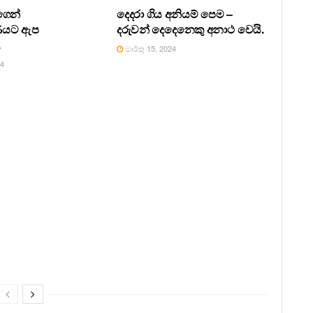
ෙන්
දෙදරා ගිය අනියම් පෙම –
ණයට ඇප
දරුවන් දෙදෙනෙකු අනාථ වෙයි.
.
මාර්තු 15, 2024
24