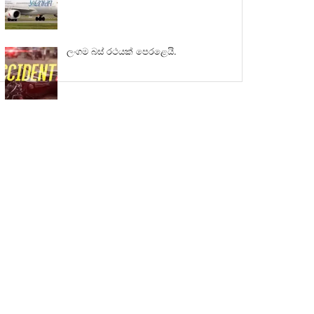
ලංගම බස් රථයක් පෙරළෙයි.