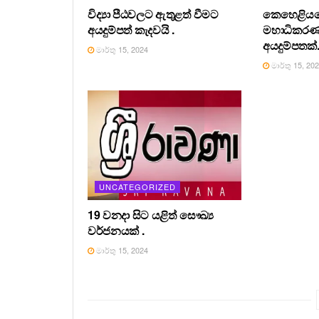
විද්‍යා පීඨවලට ඇතුළත් වීමට
කෙහෙළියග
අයදුම්පත් කැදවයි .
මහාධිකර
අයදුම්පතක්
මාර්තු 15, 2024
මාර්තු 15, 20
UNCATEGORIZED
19 වනදා සිට යළිත් සෞඛ්‍ය
වර්ජනයක් .
මාර්තු 15, 2024