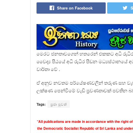
Share on Facebook
S
මෙරට ජනතාවගෙන් හතරෙන් එකකට අධි රුධිර 
වෛද්‍ය පීඨයේ අධි රුධිර පීඩන මධ්‍යස්ථානයේ 
වාර්තා වේ .
ඒ අනුව නවතම පර්යේෂණවලින් තරුණ සහ වැඩිහ
ලක්ෂණ පෙන්වීමේ වැඩි ප්‍රවණතාවක් පවතින බ
Tags:
ප්‍රජා පුවත්
“All publications are made in accordance with the right of
the Democratic Socialist Republic of Sri Lanka and under 