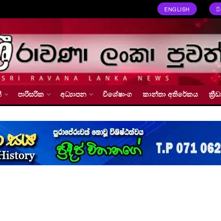
ENGLISH
ස
්
පාරිසරික
අධ්‍යාපන
විශේෂාංග
කාන්තා අතිරේකය
ක්‍