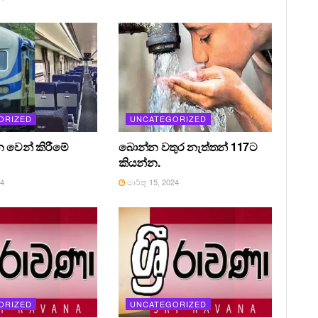
ORIZED
UNCATEGORIZED
න වෙන් කිරීමේ
බොන්න වතුර නැත්තන් 117ට
කියන්න.
24
මාර්තු 15, 2024
ORIZED
UNCATEGORIZED