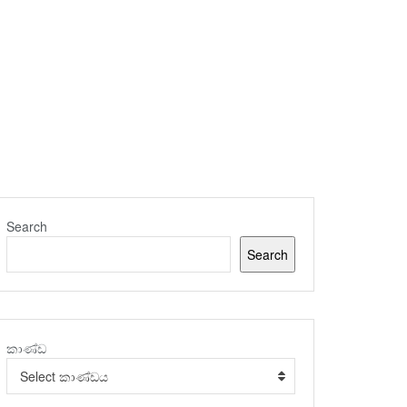
Search
Search
කාණ්ඩ
Select කාණ්ඩය