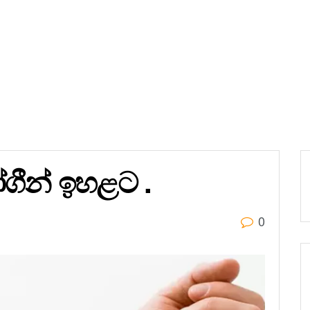
ෝගීන් ඉහළට .
0