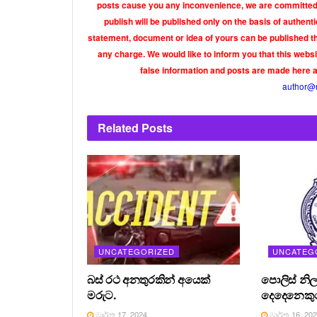
posts cause you any inconvenience, we are committed t
publish will be published only on the basis of authen
statement, document or idea of yours can be published th
any charge. We would like to inform you that this webs
false information and posts are made here 
author@
Related
Posts
UNCATEGORIZED
UNCATEG
බස් රථ අනතුරකින් අයෙක්
පොලිස් නිල
මරුට.
දෙදෙනෙකුග
මාර්තු 17, 2024
මාර්තු 16, 20