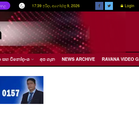
17:39 ඉරිදා, අගෝස්තු 9, 2026
Login
ිංහල
රීඩා සහ විනෝදාංශ
අප ගැන
NEWS ARCHIVE
RAVANA VIDEO 