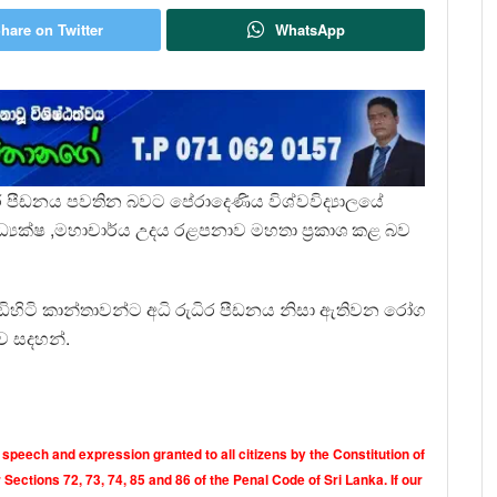
hare on Twitter
WhatsApp
පීඩනය පවතින බවට පේරාදෙණිය විශ්වවිද්‍යාලයේ
අධ්‍යක්ෂ ,මහාචාර්ය උදය රළපනාව මහතා ප්‍රකාශ කළ බව
ිටි කාන්තාවන්ට අධි රුධිර පීඩනය නිසා ඇතිවන රෝග
ව සදහන්.
 speech and expression granted to all citizens by the Constitution of
Sections 72, 73, 74, 85 and 86 of the Penal Code of Sri Lanka. If our