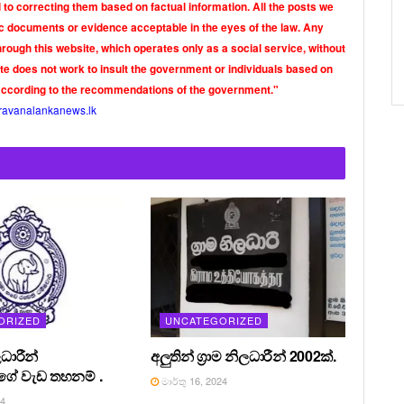
o correcting them based on factual information. All the posts we
tic documents or evidence acceptable in the eyes of the law. Any
rough this website, which operates only as a social service, without
ite does not work to insult the government or individuals based on
according to the recommendations of the government."
ravanalankanews.lk
ORIZED
UNCATEGORIZED
ධාරීන්
අලුතින් ග්‍රාම නිලධාරීන් 2002ක්.
ේ වැඩ තහනම් .
මාර්තු 16, 2024
24