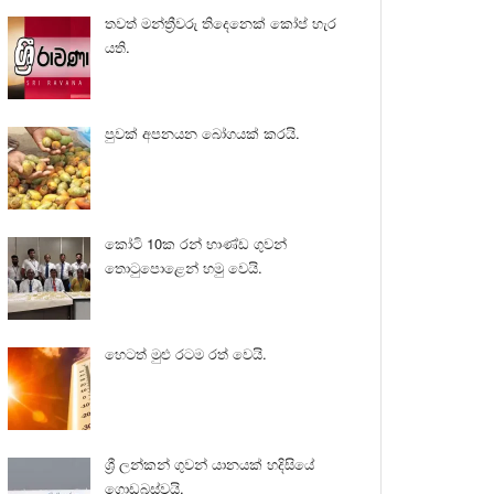
තවත් මන්ත්‍රීවරු තිදෙනෙක් කෝප් හැර
යති.
පුවක් අපනයන බෝගයක් කරයි.
කෝටි 10ක රන් භාණ්ඩ ගුවන්
තොටුපොළෙන් හමු වෙයි.
හෙටත් මුළු රටම රත් වෙයි.
ශ්‍රී ලන්කන් ගුවන් යානයක් හදිසියේ
ගොඩබස්වයි.