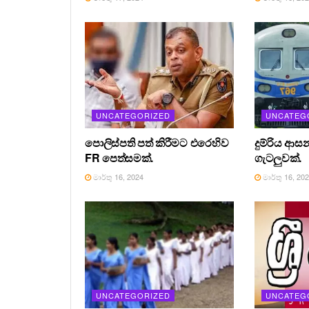
UNCATEGORIZED
UNCATEG
පොලිස්පති පත් කිරීමට එරෙහිව
දුම්රිය ආස
FR පෙත්සමක්.
ගැටලුවක්.
මාර්තු 16, 2024
මාර්තු 16, 20
UNCATEGORIZED
UNCATEG