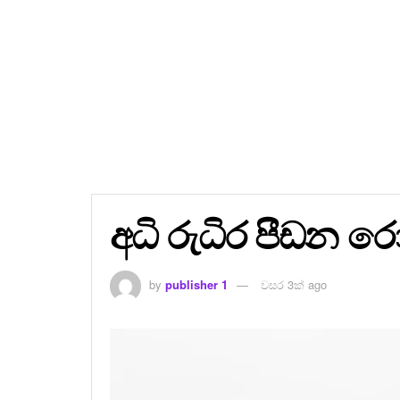
අධි රුධිර පීඩන ර
by
publisher 1
වසර 3ක් ago