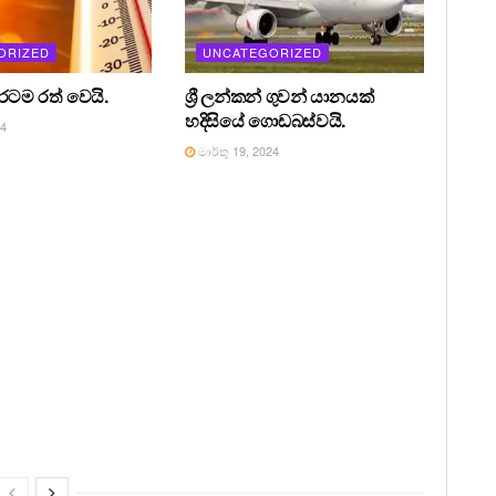
ORIZED
UNCATEGORIZED
 රටම රත් වෙයි.
ශ්‍රී ලන්කන් ගුවන් යානයක්
හදිසියේ ගොඩබස්වයි.
24
මාර්තු 19, 2024