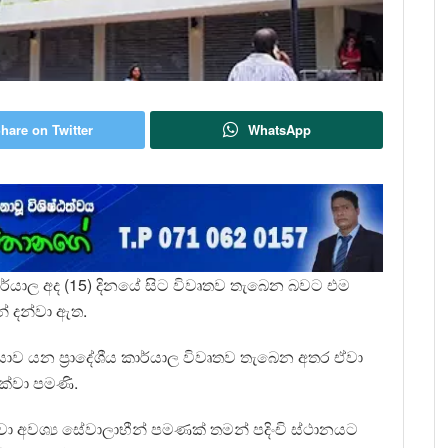
hare on Twitter
WhatsApp
ාර්යාල අද (15) දිනයේ සිට විවෘතව තැබෙන බවට එම
් දන්වා ඇත.
ාව යන ප්‍රාදේශීය කාර්යාල විවෘතව තැබෙන අතර ඒවා
ක්වා පමණි.
වා අවශ්‍ය සේවාලාභීන් පමණක් තමන් පදිංචි ස්ථානයට