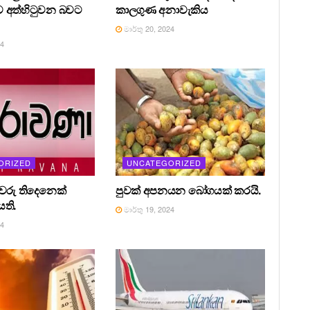
 අත්හිටුවන බවට
කාලගුණ අනාවැකිය
මාර්තු 20, 2024
24
ORIZED
UNCATEGORIZED
රීවරු තිදෙනෙක්
පුවක් අපනයන බෝගයක් කරයි.
ති.
මාර්තු 19, 2024
24