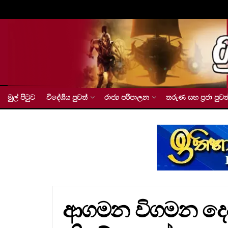
මුල් පිටුව
විදේශීය පුවත්
රාජ්‍ය පරිපාලන
තරුණ සහ ප්‍රජා පුවත
ආගමන විගමන දෙප