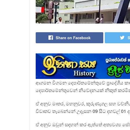
Share on Facebook
S
ආගමන විගමන දෙපාර්තමේන්තුවේ ප්‍රාදේශීය ක
දෙපාර්තමේන්තුවෙන් නිවේදනයක් නිකුත් කරමින
ඒ අනුව මාතර, මහනුවර, කුරුණෑගල සහ වව්නිය
විවෘතව තැබෙන්නේ උදෑසන 09 සිට දහවල් 01 ද
ඒ අනුව ඔවුන් සඳහන් කර ඇත්තේ අත්‍යවශ්‍ය සේ