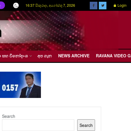
16:37 සිකුරාදා, අගෝස්තු 7, 2026
Login
ල
රීඩා සහ විනෝදාංශ
අප ගැන
NEWS ARCHIVE
RAVANA VIDEO 
Search
Search