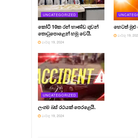
UNCATEGORIZED
UNCATEG
කෝටි 10ක රන් භාණ්ඩ ගුවන්
හෙටත් මුළු
තොටුපොළෙන් හමු වෙයි.
මාර්තු 19, 20
මාර්තු 19, 2024
UNCATEGORIZED
ලංගම බස් රථයක් පෙරළෙයි.
මාර්තු 19, 2024