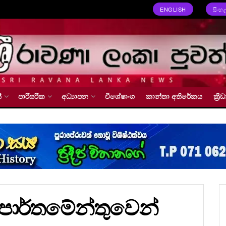
ENGLISH
සිංහ
්
පාරිසරික
අධ්‍යාපන
විශේෂාංග
කාන්තා අතිරේකය
ක්‍
ාර්තමේන්තුවෙන්