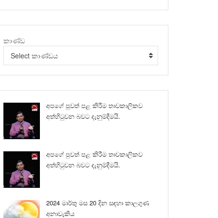
කාණ්ඩ
Select කාණ්ඩය
අපගේ පුවත් පළ කිරීම තාවකාලිකව
අත්හිටුවන බවට දැනුම්දීමයි.
අපගේ පුවත් පළ කිරීම තාවකාලිකව
අත්හිටුවන බවට දැනුම්දීමයි.
2024 මාර්තු මස 20 දින සඳහා කාලගුණ
අනාවැකිය