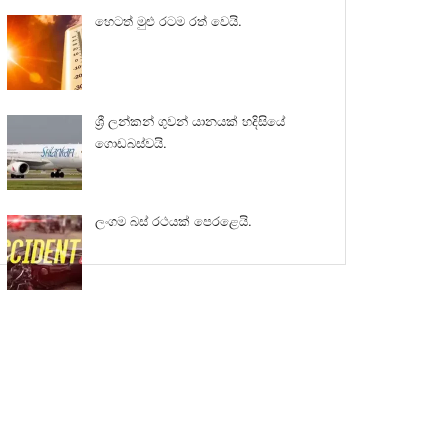
හෙටත් මුළු රටම රත් වෙයි.
ශ්‍රී ලන්කන් ගුවන් යානයක් හදිසියේ
ගොඩබස්වයි.
ලංගම බස් රථයක් පෙරළෙයි.