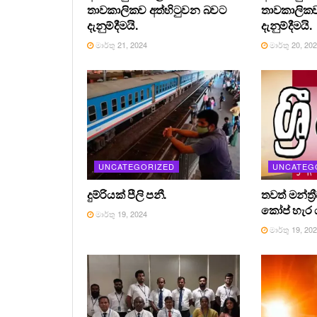
තාවකාලිකව අත්හිටුවන බවට
තාවකාලිකව
දැනුම්දීමයි.
දැනුම්දීමයි.
මාර්තු 21, 2024
මාර්තු 20, 20
UNCATEGORIZED
UNCATEG
දුම්රියක් පීලි පනී.
තවත් මන්ත්‍
කෝප් හැර ය
මාර්තු 19, 2024
මාර්තු 19, 20