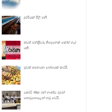
දුම්රියක් පීලි පනී.
තවත් මන්ත්‍රීවරු තිදෙනෙක් කෝප් හැර
යති.
පුවක් අපනයන බෝගයක් කරයි.
කෝටි 10ක රන් භාණ්ඩ ගුවන්
තොටුපොළෙන් හමු වෙයි.