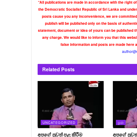
“All publications are made in accordance with the right of
the Democratic Socialist Republic of Sri Lanka and under 
posts cause you any inconvenience, we are committed t
publish will be published only on the basis of authen
statement, document or idea of yours can be published th
any charge. We would like to inform you that this webs
false information and posts are made here 
author@
Related
Posts
UNCATEGORIZED
ප්‍රජා
අපගේ පුවත් පළ කිරීම
අපගේ පුවත්