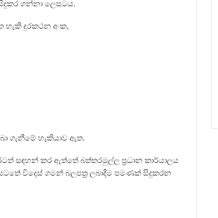
සිදුකර ගන්නා ලෙසටය.
ත හැකි දුරකථන අංක,
ලබා ගැනීමේ හැකියාව ඇත.
ත් සඳහන් කර ඇත්තේ බත්තරමුල්ල ප්‍රධාන කාර්යාලය
ටතේ විදෙස් ගමන් බලපත්‍ර ලබාදීම පමණක් සිදුකරන