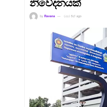
නිවේදනයක්
by
Ravana
වසර 5ක් ago