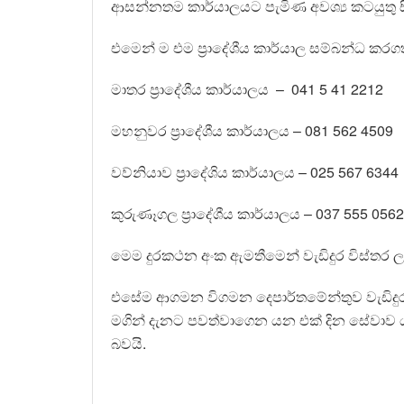
ආසන්නතම කාර්යාලයට පැමිණ අවශ්‍ය කටයුතු 
එමෙන් ම එම ප්‍රාදේශීය කාර්යාල සම්බන්ධ කරග
මාතර ප්‍රාදේශීය කාර්යාලය – 041 5 41 2212
මහනුවර ප්‍රාදේශීය කාර්යාලය – 081 562 4509
වව්නියාව ප්‍රාදේශිය කාර්යාලය – 025 567 6344
කුරුණෑගල ප්‍රාදේශීය කාර්යාලය – 037 555 0562
මෙම දුරකථන අංක ඇමතීමෙන් වැඩිදුර විස්තර 
එසේම ආගමන විගමන දෙපාර්තමේන්තුව වැඩිදුරට
මගින් දැනට පවත්වාගෙන යන එක් දින සේවාව ය
බවයි.