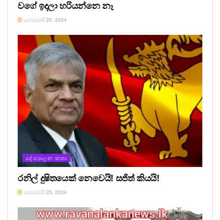
වගේ ඉදලා හරියන්නෙ නෑ
පෙබරවාරි 25, 2024
දේශපාලන කතා
රනිල් දුෂිතයෙක් නෙවෙයි! සජිත් කියයි!
පෙබරවාරි 25, 2024