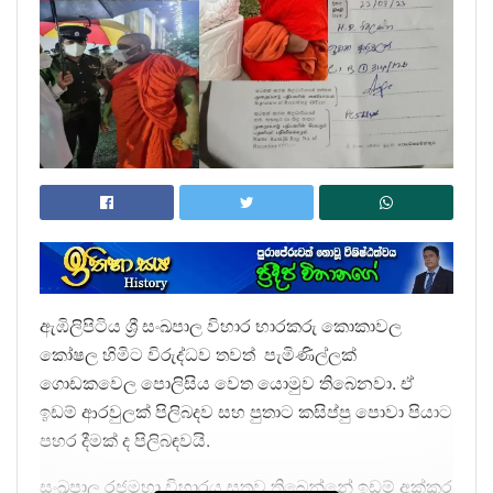
ඇඹිලිපිටිය ශ්‍රී සංඛපාල විහාර භාරකරු කොකාවල
කෝෂල හිමිට විරුද්ධව තවත් පැමිණිල්ලක්
ගොඩකවෙල පොලිසිය වෙත යොමුව තිබෙනවා. ඒ
ඉඩම් ආරවුලක් පිලිබදව සහ පුතාට කසිප්පු පොවා පියාට
පහර දීමක් ද පිලිබඳවයි.
සංඛපාල රජමහා විහාරය සතුව තිබෙන්නේ ඉඩම් අක්කර