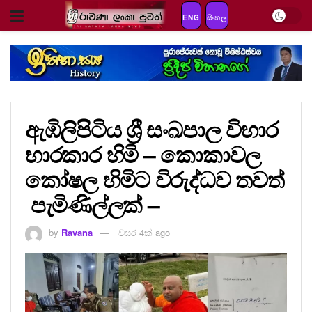
ENG
සිංහල
ඇඹිලිපිටිය ශ්‍රී සංඛපාල විහාර
භාරකාර හිමි – කොකාවල
කෝෂල හිමිට විරුද්ධව තවත්
පැමිණිල්ලක් –
by
Ravana
වසර 4ක් ago