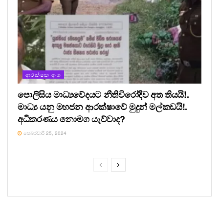
ආරක්ෂක අංශ
පොලිසිය මාධ්‍යවේදයට නීතිවිරෝදීව අත තියයි!.
මාධ්‍ය යනු මහජන ආරක්ෂාවේ මුදුන් මල්කඩයි!.
අධිකරණය නොමග යැව්වාද?
පෙබරවාරි 25, 2024