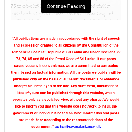
75 ක් පමණක් බව අප මීට පෙර වාර්තා කර තිබෙන
Continue Reading
නමුත් අක්කර දහස් ගනනක් තමන්ට හිමි බව සදහන්
කරමින් රජයට සහ පුද්ගලයන්ට අයත් ඉඩම් වලට මුදල්
ලබා ගෙන තිබෙන අතර වංචනික අකාරයෙන් ඔප්පුද
සකසා තිබේ.
“All publications are made in accordance with the right of speech
and expression granted to all citizens by the Constitution of the
එසේම පනහඩුව රන්මිණිකොත පැරණි වෙහෙරටද කූට
Democratic Socialist Republic of Sri Lanka and under Sections 72,
ලේඛන සකසා තිබෙන බවද, පනහඩුව මීගහයාය
73, 74, 85 and 86 of the Penal Code of Sri Lanka. If our posts
ප්‍රදේශයේ ජනතාවට අයත් ඉඩම් බලහත් කාරයෙන් අත්
cause you any inconvenience, we are committed to correcting
පත් කරගැනීම ඇතුළුව ජනතාව කුපිත කරවන කටයුතු
them based on factual information. All the posts we publish will be
ගනනාවක් මෙන්ම වංචා සහ දූෂණ වලට මෙම හිමි නම
published only on the basis of authentic documents or evidence
acceptable in the eyes of the law. Any statement, document or
සම්බන්ධ බව ඉතාම පැහැදිලි සාක්ෂි අප ආයතනය වෙත
idea of yours can be published through this website, which
ලැබී තිබේ.
operates only as a social service, without any charge. We would
එසේම පොලිස් අධිකාරිවරයෙකුට සහ උඩවලව පොලිස්
like to inform you that this website does not work to insult the
government or individuals based on false information and posts
ස්තානාධිපතිටද අක්කර 8 ක රජයේ ඉඩමක් සංඛපාල
are made here according to the recommendations of the
නින්දගමට අයත් ලෙස සලකා ලබා දී තිබේ. අක්කර දහස්
author@ravanalankanews.lk
government."
ගණනක වැසියන් මේ හිමිගේ කරදර නිසා පීඩා විදින