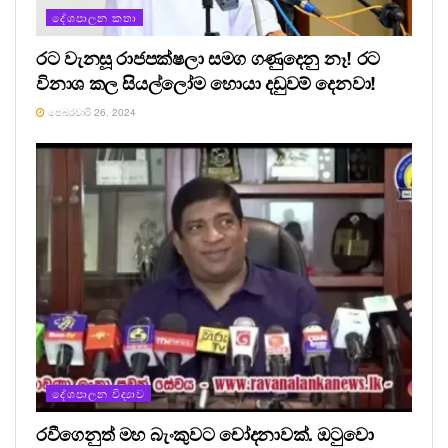
දේශපාලන කතා
රට වැනසූ රාජපක්ෂලා සමග ගණුදෙනු නෑ! රට
විනාශ කල සියල්ලෝම හොයා දඩුවම් දෙනවා!
පෙබරවාරි 26, 2024
දේශපාලන විද්‍යාව
රවීගෙනුත් මහ බැංකුවට චෝදනාවක්. ඔටුවො