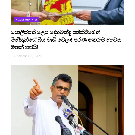
ආරක්ෂක අංශ
පොලිස්පති ලෙස දේශබන්දු පත්කිරීමෙන්
මිනිසුන්ගේ බිය වැඩි වෙලා! පරණ කෙරුම් නැවත
මතක් කරයි!
පෙබරවාරි 27, 2024