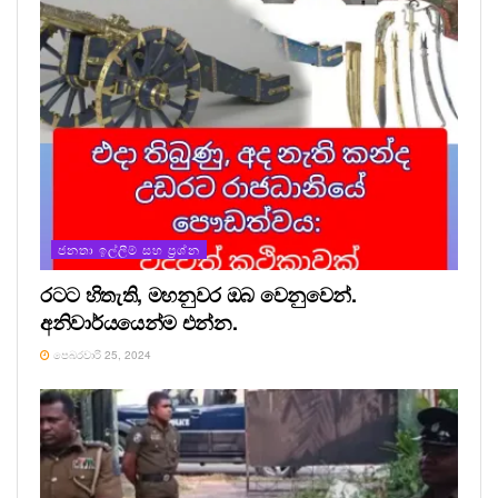
ජනතා ඉල්ලීම් සහ ප්‍රශ්න
රටට හිතැති, මහනුවර ඔබ වෙනුවෙන්.
අනිවාර්යයෙන්ම එන්න.
පෙබරවාරි 25, 2024