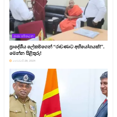
https://www.ravanalankanews.lk/10172/03/%e0%b6%b4%e0%b7%90%e0%
b6%b8%e0%b7%92%e0%b6%ab%e0%b7%92%e0%b6%bd%e0%b7%8a%
e0%b6%bd-%e0%b6%ba%e0%b7%9c%e0%b6%af%e0%b7%8f-
%e0%b6%b8%e0%b7%8f%e0%b7%83-
%e0%b6%ad%e0%b7%94%e0%b6%b1%e0%b6%ba%e0%b7%92/21/13/
රාජ්‍ය පරිපාලන
Tags:
ජනතා ඉල්ලීම් සහ ප්‍රශ්න
ප්‍රාදේශීය ලේකම්ගෙන් “රාවණාට අභියෝගයක්!”.
මෙන්න පිළිතුරු!
පෙබරවාරි 28, 2024