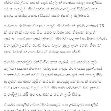
හිමිට විරුද්ධව තවත් පැමිණිල්ලක් ගොඩකවෙල පොලිසිය
වෙත යොමුව තිබෙනවා. ඒ ඉඩම් ආරවුලක් පිලිබදව සහ
පුතාට කසිප්පු පොවා පියාට පහර දීමක් ද පිලිබඳවයි.
සංඛපාල රජමහා විහාරය සතුව තිබෙන්නේ ඉඩම් අක්කර 75
ක් පමණක් බව අප මීට පෙර වාර්තා කර තිබෙන නමුත්
අක්කර දහස් ගනනක් තමන්ට හිමි බව සදහන් කරමින් රජයට
සහ පුද්ගලයන්ට අයත් ඉඩම් වලට මුදල් ලබා ගෙන තිබෙන
අතර වංචනික අකාරයෙන් ඔප්පුද සකසා තිබේ.
එසේම පනහඩුව රන්මිණිකොත පැරණි වෙහෙරටද කූට
ලේඛන සකසා තිබෙන බවද, පනහඩුව මීගහයාය ප්‍රදේශයේ
ජනතාවට අයත් ඉඩම් බලහත් කාරයෙන් අත් පත් කරගැනීම
ඇතුළුව ජනතාව කුපිත කරවන කටයුතු ගනනාවක් මෙන්ම
වංචා සහ දූෂණ වලට මෙම හිමි නම සම්බන්ධ බව ඉතාම
පැහැදිලි සාක්ෂි අප ආයතනය වෙත ලැබී තිබේ.
එසේම පොලිස් අධිකාරිවරයෙකුට සහ උඩවලව පොලිස්