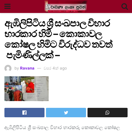
ඇඹිලිපිටිය ශ්‍රී සංඛපාල විහාර
භාරකාර හිමි – කොකාවල
කෝෂල හිමිට විරුද්ධව තවත්
පැමිණිල්ලක් –
by
Ravana
වසර 4ක් ago
ඇඹිලිපිටිය ශ්‍රී සංඛපාල විහාර භාරකරු කොකාවල කෝෂල