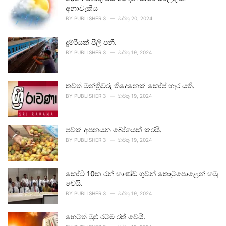
අනාවැකිය
BY
PUBLISHER 3
මාර්තු 20, 2024
දුම්රියක් පීලි පනී.
BY
PUBLISHER 3
මාර්තු 19, 2024
තවත් මන්ත්‍රීවරු තිදෙනෙක් කෝප් හැර යති.
BY
PUBLISHER 3
මාර්තු 19, 2024
පුවක් අපනයන බෝගයක් කරයි.
BY
PUBLISHER 3
මාර්තු 19, 2024
කෝටි 10ක රන් භාණ්ඩ ගුවන් තොටුපොළෙන් හමු
වෙයි.
BY
PUBLISHER 3
මාර්තු 19, 2024
හෙටත් මුළු රටම රත් වෙයි.