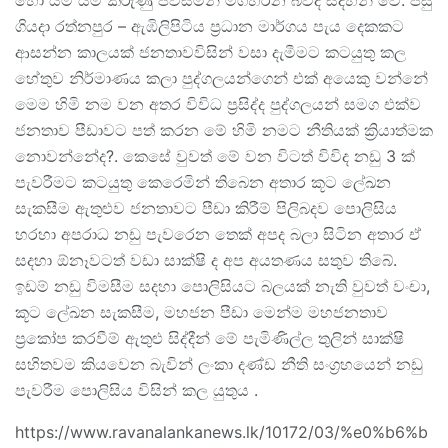
හෝ යම් යම් කරුණු පවසමින් මගහරින බවද සදහන් වේ. පසු
ගියදා රත්නපුර – ඇඹිලිපිටිය ප්‍රධාන මාර්ගය පැය දෙකකට
ආසන්න කාලයක් ජනතාවවිසින් වසා දැමීමට කටයුතු කල
හේතුව නිර්මාණය කලා පුද්ගලයන්ගෙන් එක් අයෙකු වන්නේ
මෙම හිමි නම වන අතර විවිධ ප්‍රසිද්ද පුද්ගලයන් සමග එක්ව
ජනතාව පීඩාවට පත් කරන මේ හිමි නමට නීතියක් ක්‍රියාත්මක
නොවන්නේද?. කෙසේ වුවත් මේ වන විටත් විවිද නඩු 3 ක්
පැවරීමට කටයුතු කෙරෙමින් තිබෙන අතාර කූට ලේඛන
සැකසීම ඇතුළුව ජනතාවට පීඩා කිරීම් පිලිබදව පොලිසිය
හරහා අපරාධ නඩු පැවරෙන තෙක් අපද බලා සිටින අතාර ඒ
සදහා ඕනෑවටත් වඩා සාක්ෂි ද අප අයතණය සතුව තිබේ.
ඉඩම් නඩු විමසීම සදහා පොලිසියට බලයක් නැති වුවත් වංචා,
කූට ලේඛන සැකසීම, මහජන පීඩා මෙන්ම මහජනතාව
ප්‍රකෝප කරවීම් ඇතුළු සිද්දීන් මේ පැමිණිල්ල තුලින් සාක්ෂි
සහිතවම කියවෙන බැවින් ලංකා දණ්ඩ නීති සංග්‍රහයෙන් නඩු
පැවරීම පොලිසිය විසින් කල යුතුය .
https://www.ravanalankanews.lk/10172/03/%e0%b6%b