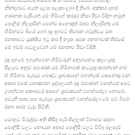
ස්තානාධිපතිටද අක්කර 8 ක රජයේ ඉඩමක් සංඛපාල
නින්දගමට අයත් ලෙස සලකා ලබා දී තිබේ. අක්කර දහස්
ගණනක වැසියන් මේ හිමිගේ කරදර නිසා පීඩා විදින නමුත්
පොලිස් නිලදාරීන් මෙන්ම අනෙකුත් රාජ්‍ය නිලදරීන්ද මේ
හිමිනමට බියේ හෝ බුදු දහමට තිබෙන ගරුත්වය මත
ජනතාවට යුක්තිය ඉටු කර දී නැත. දසක ගනනාවක් තිස්සේ
මේ ඉඩම් ගැටලුවෙන් මේ ජනතාව පීඩා විදිති.
බුදු දහමේ ඉගැන්වෙන හිමිවරුන් අනුගමනය කලා යුතු
සීලයට අනුව පමණක් යම් හිමිනමක් කටයුතු කරන්නේ නම්
ඒ හිමිනම සැබෑම බෞද්ධ ශ්‍රාවකයන් වහන්සේ කෙනෙකු වන
අතාර එසේ නොකරන පුද්ගලයන් බුදු රජාණන් වහන්සේ අපට
උගන්වන අකාරයේ අපගේ ශ්‍රාවකයන් වහන්සේලා නොවේ.
එවැනි සත්‍ය සහ සැබෑම ශ්‍රාවකයන් වහන්සේලා මේ මව් බිමේ
ඕනා තරම් වැඩ සිටිති.
මොහුට විරුද්දව අති කිසිදු පැමිණිල්ලක් විභාගය සදහා
පොලිසි වලට නොයන අතාර පොලිසි වලට විවිද බලපෑම්