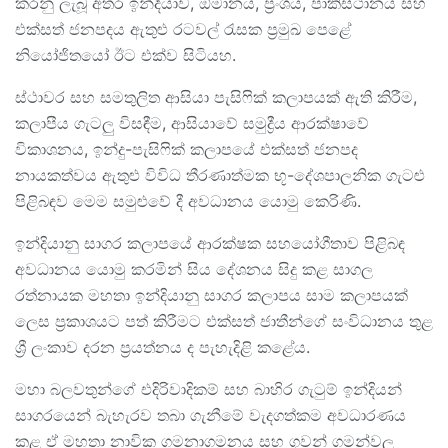
කරනු ලැබූ අතර ඉන්දියාව, ඕමානය, ප්‍රංශය, පාකිස්ථානය සහ
එක්සත් ජනපදය ඇතුළු රටවල් රැසක ප්‍රමුඛ පෙළේ
නියෝජිතයෝ ඊට එක්ව සිටියහ.
ස්ථාවර සහ සමතුලිත ආසියා පැසිෆික් කලාපයක් ඇති කිරීම,
කලාපීය ගැටලු විසඳීම, ආසියාවේ සමුද්‍රීය ආරක්ෂාවේ
විකාශනය, ඉන්දු-පැසිෆික් කලාපයේ එක්සත් ජනපද
නායකත්වය ඇතුළු විවිධ තීරණාත්මක භූ-දේශපාලනික ගැටළු
පිළිබඳව මෙම සමුළුවේ දී අවධානය යොමු කෙරිණි.
ඉන්දියානු සාගර කලාපයේ ආරක්ෂක සහයෝගීතාව පිළිබඳ
අවධානය යොමු කරමින් සිය දේශනය සිදු කළ සාගල
රත්නායක මහතා ඉන්දියානු සාගර කලාපය සාම කලාපයක්
ලෙස ප්‍රකාශයට පත් කිරීමට එක්සත් ජාතීන්ගේ සංවිධානය තුළ
ශ්‍රී ලංකාව දරන ප්‍රයත්නය ද පැහැදිළි කළේය.
මහා බලවතුන්ගේ එදිරිවාදිකම් සහ බාහිර ගැටුම් ඉන්දියන්
සාගරයෙන් බැහැරව තබා ගැනීමේ වැදගත්කම අවධාරණය
කළ ඒ මහතා නාවික ගමනාගමනය සහ ගුවන් ගමන්වල