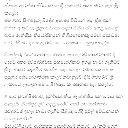
නිදහස ආරක්ෂා කිරීම සඳහා ශ්‍රී ලංකාවේ දායකත්වය පැහැදිළි
කළේය.
මේ අතර සිංගප්පූරු විදේශ අමාත්‍ය විවියන් බාලක්‍රිෂ්ණන්
මහතා ඇතුළු ෂැංග්‍රිලා සංවාදය සඳහා එක්ව සිටි ඉහළ පෙළේ
රාජ්‍ය තාන්ත්‍රික නියෝජිතයන් කිහිපදෙනෙකු සමඟ සාකච්ඡා
පැවැත්වීමට ද සාගල රත්නායක මහතා කටයුතු කළේය.
සිංගප්පූරු විදේශ අමාත්‍යවරයා සමඟ පැවති සාකච්ඡාවේ දී
දෙරට අතර ද්විපාර්ශ්වික සහයෝගීතාව ඉහළ නංවා ගැනීමට
ශ්‍රී ලංකාවේ කැපවීම සහතික කළ සාගල රත්නායක මහතා
පසුගිය අභියෝගාත්මක කාලවකවානුවේ දී සිංගප්පුරුව ශ්‍රී
ලංකාවට ලබාදුන් සහය පිළිබඳව කෘතඥතාව පළ කළේය.
ආහාර සුරක්ෂිතතාව, පුනර්ජනනීය බලශක්තිය සහ වරාය සහ
සැපයුම් ක්ෂේත්‍රවලට අදාළ දෙරට අතර සහයෝගීතාව
තවදුරටත් ඉහළ නංවා ගැනීම පිළිබඳ එහිදී පුළුල් අවධානයක්
යොමු කෙරිණි.
ඕස්ට්‍රේලියාවේ ආරක්ෂක දෙපාර්තමේන්තුවේ ලේකම් ග්‍රෙග්