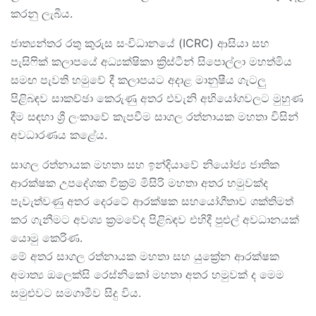
කරනු ලැබීය.
ජාත්‍යන්තර රතු කුරුස සංවිධානයේ (ICRC) ආසියා සහ
පැසිෆික් කලාපයේ අධ්‍යක්ෂිකා ක්‍රිස්ටීන් සිපොල්ලා මහත්මිය
සමඟ පැවති හමුවේ දී කලාපයට අදාළ මානුෂීය ගැටලු
පිළිබඳව සාකච්ඡා කෙරුණු අතර එවැනි අභියෝගවලට මුහුණ
දීම සඳහා ශ්‍රී ලංකාවේ කැපවීම සාගල රත්නායක මහතා විසින්
අවධාරණය කළේය.
සාගල රත්නායක මහතා සහ ඉන්දියාවේ නියෝජ්‍ය ජාතික
ආරක්ෂක උපදේශක වික්‍රම් මිසිරි මහතා අතර හමුවක්ද
පැවැත්වණු අතර දෙරටේ ආරක්ෂක සහයෝගීතාව ශක්තිමත්
කර ගැනීමට අවශ්‍ය ක්‍රමවේද පිළිබඳව එහිදී පුළුල් අවධානයක්
යොමු කෙරිණ.
මේ අතර සාගල රත්නායක මහතා සහ යුක්‍රේන ආරක්ෂක
අමාත්‍ය ඔලෙක්සි රෙස්නිකෝ මහතා අතර හමුවක් ද මෙම
සමුළුවට සමගාමීව සිදු විය.