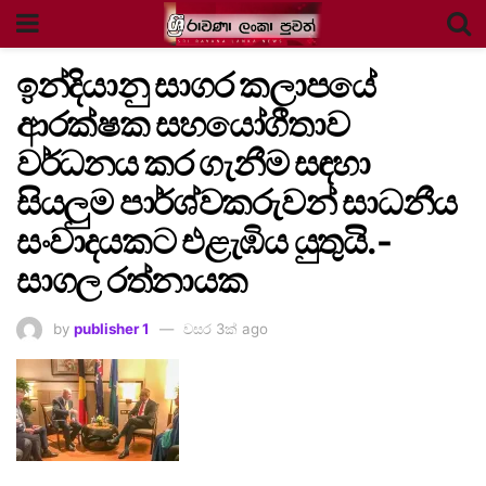
ඉන්දියානු සාගර කලාපයේ
ආරක්ෂක සහයෝගීතාව
වර්ධනය කර ගැනීම සඳහා
සියලුම පාර්ශ්වකරුවන් සාධනීය
සංවාදයකට එළැඹිය යුතුයි.-
සාගල රත්නායක
by
publisher 1
වසර 3ක් ago