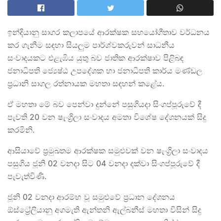
ඉන්දියානු සාගර කලාපයේ ආරක්ෂක සහයෝගීතාව වර්ධනය
කර ගැනීම සඳහා සියලුම පාර්ශ්වකරුවන් සාධනීය
සංවාදයකට එළැඹිය යුතු බව ජාතික ආරක්ෂාව පිළිබඳ
ජනාධිපති ජ්‍යෙෂ්ඨ උපදේශක හා ජනාධිපති කාර්ය මණ්ඩල
ප්‍රධානි සාගල රත්නායක මහතා සඳහන් කළේය.
ඒ මහතා මේ බව පෙන්වා දුන්නේ පසුගියදා සිංගප්පූරුවේ දී
පැවති 20 වන ෂැංග්‍රිලා සංවාදය අමතා විශේෂ දේශනයක් සිදු
කරමිනි.
ආසියාවේ ප්‍රමුඛතම ආරක්ෂක සමුළුවක් වන ෂැංග්‍රිලා සංවාදය
පසුගිය ජූනි 02 වනදා සිට 04 වනදා දක්වා සිංගප්පූරුවේ දී
පැවැත්විණි.
ජූනි 02 වනදා ආරම්භ වූ සමුළුවේ ප්‍රධාන දේශනය
ඕස්ට්‍රේලියානු අගමැති ඇන්තනි ඇල්බනීස් මහතා විසින් සිදු