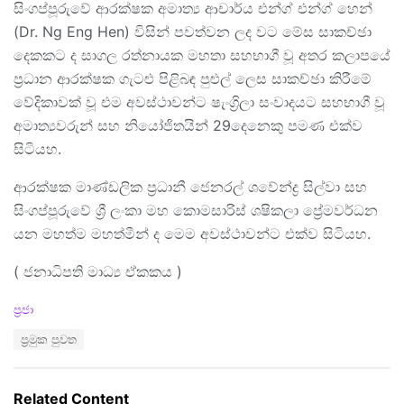
සිංගප්පූරුවේ ආරක්ෂක අමාත්‍ය ආචාර්ය එන්ග් එන්ග් හෙන්
(Dr. Ng Eng Hen) විසින් පවත්වන ලද වට මේස සාකච්ඡා
දෙකකට ද සාගල රත්නායක මහතා සහභාගී වූ අතර කලාපයේ
ප්‍රධාන ආරක්ෂක ගැටළු පිළිබඳ පුළුල් ලෙස සාකච්ඡා කිරීමේ
වේදිකාවක් වූ එම අවස්ථාවන්ට ෂැංග්‍රිලා සංවාදයට සහභාගී වූ
අමාත්‍යවරුන් සහ නියෝජිතයින් 29දෙනෙකු පමණ එක්ව
සිටියහ.
ආරක්ෂක මාණ්ඩලික ප්‍රධානී ජෙනරල් ශවේන්ද්‍ර සිල්වා සහ
සිංගප්පූරුවේ ශ්‍රී ලංකා මහ කොමසාරිස් ශෂිකලා ප්‍රේමවර්ධන
යන මහත්ම මහත්මීන් ද මෙම අවස්ථාවන්ට එක්ව සිටියහ.
( ජනාධිපති මාධ්‍ය ඒකකය )
C
ප්‍රජා
a
T
ප්‍රමුක පුවත
t
a
e
g
g
s
o
Related Content
: