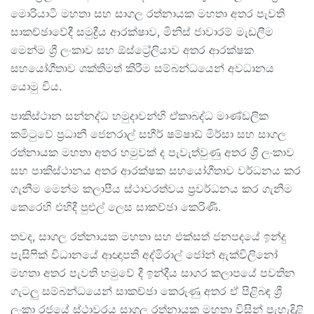
මොරියාටි මහතා සහ සාගල රත්නායක මහතා අතර පැවති
සාකච්ඡාවේදී සමුද්‍රීය ආරක්ෂාව, මිනිස් ජාවාරම් මැඩලීම
මෙන්ම ශ්‍රී ලංකාව සහ ඕස්ට්‍රේලියාව අතර ආරක්ෂක
සහයෝගීතාව ශක්තිමත් කිරීම සම්බන්ධයෙන් අවධානය
යොමු විය.
පාකිස්ථාන සන්නද්ධ හමුදාවන්හි ඒකාබද්ධ මාණ්ඩලික
කමිටුවේ ප්‍රධානී ජෙනරාල් සහීර් ෂම්ෂාඩ් මිර්සා සහ සාගල
රත්නායක මහතා අතර හමුවක් ද පැවැත්වුණු අතර ශ්‍රී ලංකාව
සහ පාකිස්ථානය අතර ආරක්ෂක සහයෝගීතාව වර්ධනය කර
ගැනීම මෙන්ම කලාපීය ස්ථාවරත්වය ප්‍රවර්ධනය කර ගැනීම
කෙරෙහි එහිදී පුළුල් ලෙස සාකච්ඡා කෙරිණි.
තවද, සාගල රත්නායක මහතා සහ එක්සත් ජනපදයේ ඉන්දු
පැසිෆික් විධානයේ ආඥාපති අද්මිරාල් ජෝන් ඇක්විලිනෝ
මහතා අතර පැවති හමුවේ දී ඉන්දීය සාගර කලාපයේ පවතින
ගැටලු සම්බන්ධයෙන් සාකච්ඡා කෙරුණු අතර ඒ පිළිබඳ ශ්‍රී
ලංකා රජයේ ස්ථාවරය සාගල රත්නායක මහතා විසින් පැහැදිළි