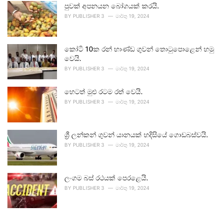
පුවක් අපනයන බෝගයක් කරයි.
BY
PUBLISHER 3
මාර්තු 19, 2024
කෝටි 10ක රන් භාණ්ඩ ගුවන් තොටුපොළෙන් හමු
වෙයි.
BY
PUBLISHER 3
මාර්තු 19, 2024
හෙටත් මුළු රටම රත් වෙයි.
BY
PUBLISHER 3
මාර්තු 19, 2024
ශ්‍රී ලන්කන් ගුවන් යානයක් හදිසියේ ගොඩබස්වයි.
BY
PUBLISHER 3
මාර්තු 19, 2024
ලංගම බස් රථයක් පෙරළෙයි.
BY
PUBLISHER 3
මාර්තු 19, 2024