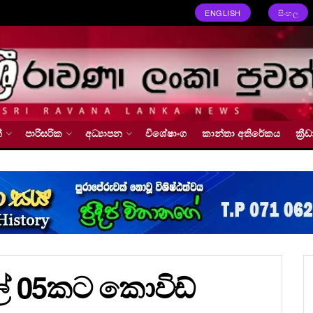
ENGLISH
සිංහල
්
පාරිසරික
අධ්‍යාපන
විශේෂාංග
කාන්තා අතිරේකය
ක්‍
ල් 05කට කොවිඩ්