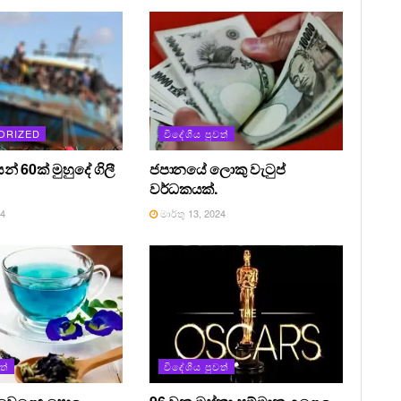
ORIZED
විදේශීය පුවත්
න් 60ක් මුහුදේ ගිලී
ජපානයේ ලොකු වැටුප්
වර්ධකයක්.
24
මාර්තු 13, 2024
ත්
විදේශීය පුවත්