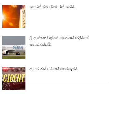
හෙටත් මුළු රටම රත් වෙයි.
ශ්‍රී ලන්කන් ගුවන් යානයක් හදිසියේ
ගොඩබස්වයි.
ලංගම බස් රථයක් පෙරළෙයි.