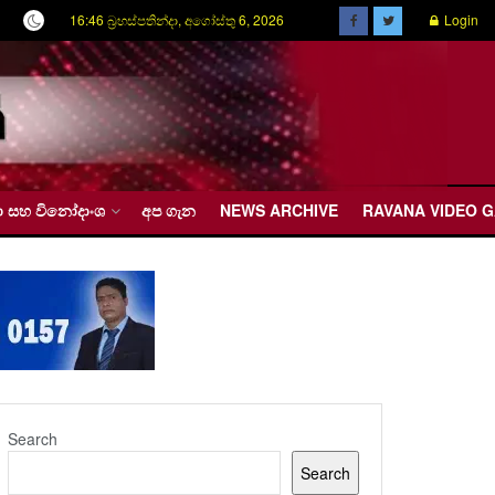
16:46 බ්‍රහස්පතින්දා, අගෝස්තු 6, 2026
Login
රීඩා සහ විනෝදාංශ
අප ගැන
NEWS ARCHIVE
RAVANA VIDEO 
Search
Search