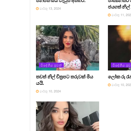
ජනපති සිය වැටුප අත්හරී.
ජාත්‍යන්ත
ජයගත් නිල
මාර්තු 13, 2024
මාර්තු 11, 20
විදේශීය පුවත්
විදේශීය පුව
තවත් නිල් චිත්‍රපට තරුවක් මිය
ලෝක රූ රැජින
යයි.
මාර්තු 10, 20
මාර්තු 10, 2024