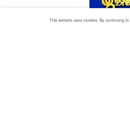
This website uses cookies. By continuing to 
මහනුවර දූෂිත ජේෂ්
වරයෙකු ලෙස 31 සිට 
by
Sri Ravana
වසර 4ක් ago