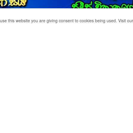
use this website you are giving consent to cookies being used. Visit ou
ඨ දම්සක් ,DIG
විශ්‍රාම දිවියට
0