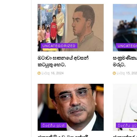
UNCATEGORIZED
UNCATEG
ඔටාවා ඝාතනයේ අවසන්
සංක්‍රමණිකය
කටයුතු හෙට.
මරුට.
මාර්තු 16, 2024
මාර්තු 15, 20
විදේශීය පුවත්
විදේශීය පුව