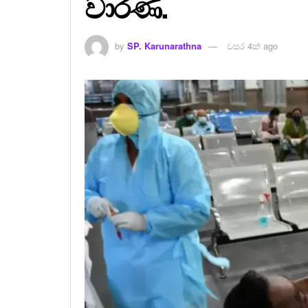
වාරණ.
by
SP. Karunarathna
වසර 4ක් ago