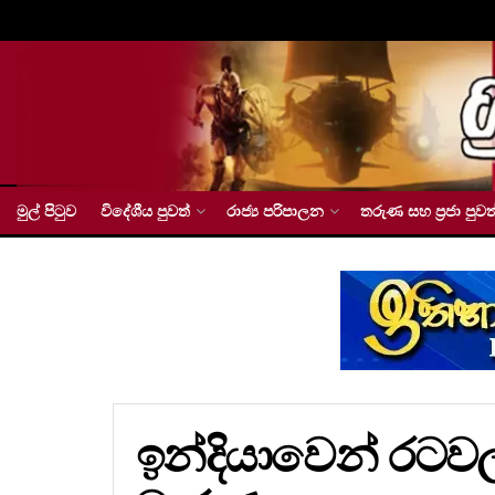
මුල් පිටුව
විදේශීය පුවත්
රාජ්‍ය පරිපාලන
තරුණ සහ ප්‍රජා පුවත
ඉන්දියාවෙන් රටව