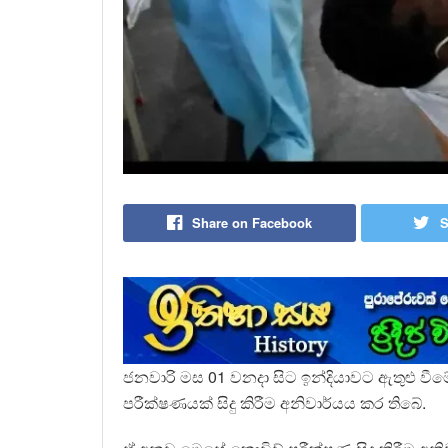
Share on Facebook
S
ජනවාරි මස 01 වනදා සිට ඉන්දියාවට ඇතුළු වීම
පරීක්ෂණයක් සිදු කිරීම අනිවාර්යය කර තිබේ.