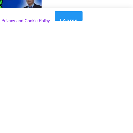
I Agree
r
Privacy and Cookie Policy
.
Search
Search
කාණ්ඩ
Select කාණ්ඩය
අපගේ පුවත් පළ කිරීම තාවකාලිකව අත්හිටුවන බවට
දැනුම්දීමයි.
අපගේ පුවත් පළ කිරීම තාවකාලිකව අත්හිටුවන බවට