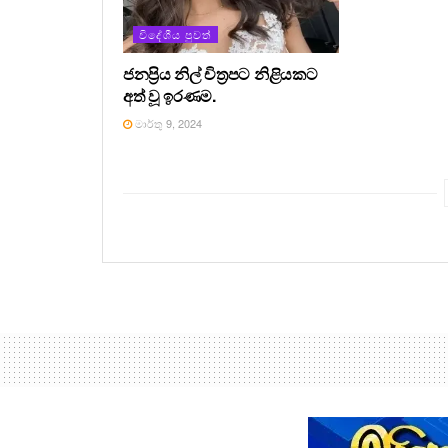
විදේශීය පුවත්
ජනප්‍රිය නිල් චිත්‍රපට නිළියකට
අත් වූ ඉරණම.
මාර්තු 9, 2024