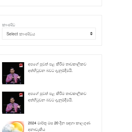
කාණ්ඩ
Select කාණ්ඩය
අපගේ පුවත් පළ කිරීම තාවකාලිකව
අත්හිටුවන බවට දැනුම්දීමයි.
අපගේ පුවත් පළ කිරීම තාවකාලිකව
අත්හිටුවන බවට දැනුම්දීමයි.
2024 මාර්තු මස 20 දින සඳහා කාලගුණ
අනාවැකිය