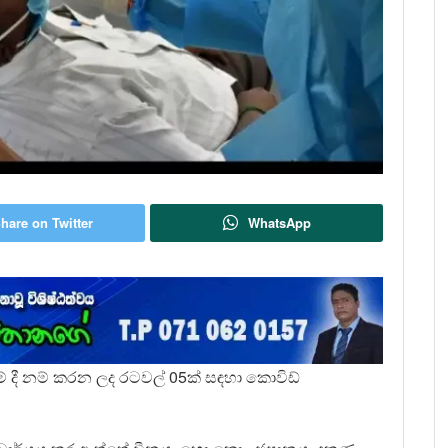
hare on Twitter
WhatsApp
ේ දී නම් කරන ලද රටවල් 05ක් සඳහා කොවිඩ්