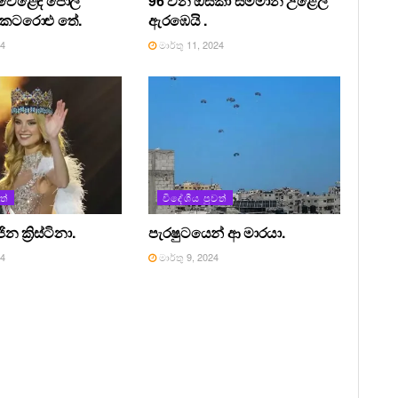
ර වෙළෙඳ පොල
96 වන ඔස්කා සම්මාන උළෙල
් කටරොළු තේ.
ඇරඹෙයි .
24
මාර්තු 11, 2024
ත්
විදේශීය පුවත්
 ක්‍රිස්ටිනා.
පැරෂුටයෙන් ආ මාරයා.
24
මාර්තු 9, 2024