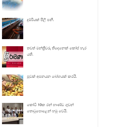
දුම්රියක් පීලි පනී.
තවත් මන්ත්‍රීවරු තිදෙනෙක් කෝප් හැර
යති.
පුවක් අපනයන බෝගයක් කරයි.
කෝටි 10ක රන් භාණ්ඩ ගුවන්
තොටුපොළෙන් හමු වෙයි.