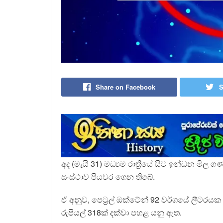
Share on Facebook
S
අද (මැයි 31) මධ්‍යම රාත්‍රියේ සිට ඉන්ධන මි
සංස්ථාව පියවර ගෙන තිබේ.
ඒ අනුව, පෙට්‍රල් ඔක්ටේන් 92 වර්ගයේ ලීටරයක
රුපියල් 318ක් දක්වා පහළ යනු ඇත.