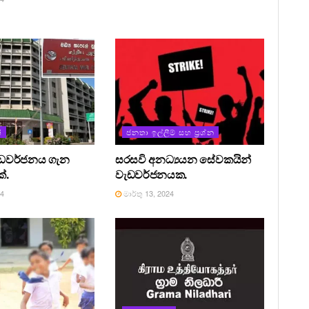
්
ජනතා ඉල්ලීම් සහ ප්‍රශ්න
ැඩවර්ජනය ගැන
සරසවි අනධ්‍යයන සේවකයින්
්.
වැඩවර්ජනයක.
24
මාර්තු 13, 2024