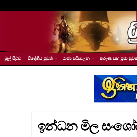
මුල් පිටුව
විදේශීය පුවත්
රාජ්‍ය පරිපාලන
තරුණ සහ ප්‍රජා පුවත
ඉන්ධන මිල සංශ