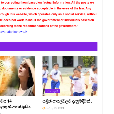
o correcting them based on factual information. All the posts we
tic documents or evidence acceptable in the eyes of the law. Any
rough this website, which operates only as a social service, without
ite does not work to insult the government or individuals based on
according to the recommendations of the government."
ravanalankanews.lk
කාලගුණ
ු මස 14
යළිත් පාසල්වලට දැනුම්දීමක් .
කාලගුණ අනාවැකිය
මාර්තු 13, 2024
24