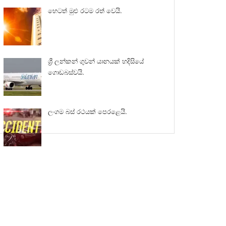
හෙටත් මුළු රටම රත් වෙයි.
ශ්‍රී ලන්කන් ගුවන් යානයක් හදිසියේ
ගොඩබස්වයි.
ලංගම බස් රථයක් පෙරළෙයි.