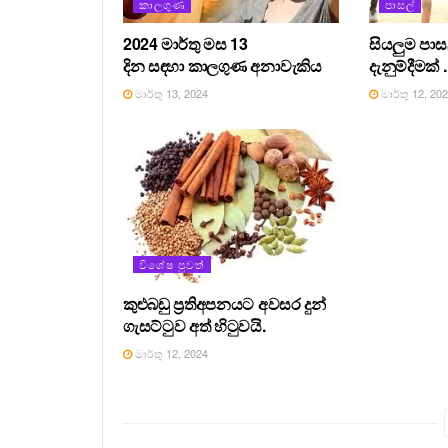
කාලගුණ
පාසල්
2024 මාර්තු මස 13
සියලුම පා
දින සඳහා කාලගුණ අනාවැකිය
දැනුම්දීමක් .
මාර්තු 13, 2024
මාර්තු 12, 20
විශේෂ පුවත්
කුළුබඩු ප්‍රතිඅපනයට අවසර දුන්
ගැසට්ටුව අත් හිටුවයි.
මාර්තු 12, 2024