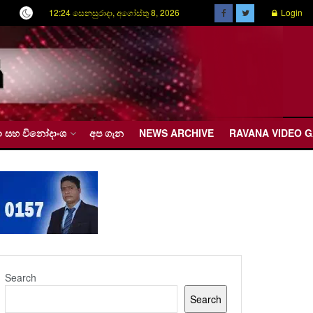
12:24 සෙනසුරාදා, අගෝස්තු 8, 2026
Login
රීඩා සහ විනෝදාංශ
අප ගැන
NEWS ARCHIVE
RAVANA VIDEO 
Search
Search