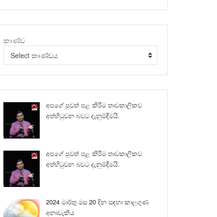
කාණ්ඩ
Select කාණ්ඩය
අපගේ පුවත් පළ කිරීම තාවකාලිකව
අත්හිටුවන බවට දැනුම්දීමයි.
අපගේ පුවත් පළ කිරීම තාවකාලිකව
අත්හිටුවන බවට දැනුම්දීමයි.
2024 මාර්තු මස 20 දින සඳහා කාලගුණ
අනාවැකිය