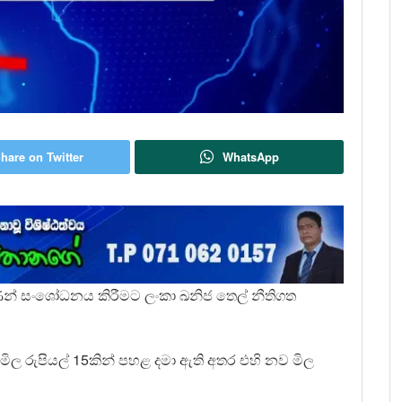
hare on Twitter
WhatsApp
ල ගණන් සංශෝධනය කිරීමට ලංකා ඛනිජ තෙල් නීතිගත
 මිල රුපියල් 15කින් පහළ දමා ඇති අතර එහි නව මිල