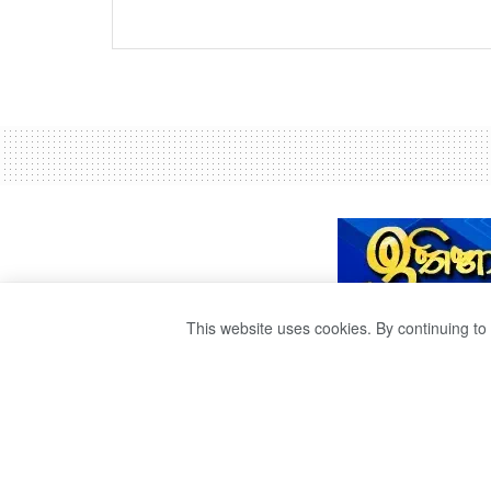
This website uses cookies. By continuing to 
ජනපතිගේ ජපන් 
මනා පිටිවහලක්.