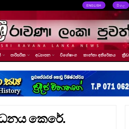
ENGLISH
සිංහල
්
පාරිසරික
අධ්‍යාපන
විශේෂාංග
කාන්තා අතිරේකය
ක්‍
ෝධනය කෙරේ.