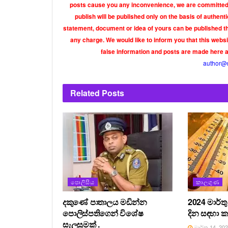
posts cause you any inconvenience, we are committed t
publish will be published only on the basis of authen
statement, document or idea of yours can be published th
any charge. We would like to inform you that this webs
false information and posts are made here 
author@
Related
Posts
පොලිසිය
කාලගුණ
දකුණේ පාතාලය මඩින්න
2024 මාර්ත
පොලිස්පතිගෙන් විශේෂ
දින සඳහා 
සැලසුමක් .
මාර්තු 14, 20