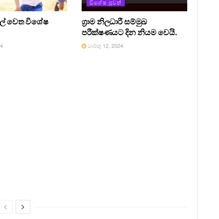
විශේෂ පුවත්
සල් වෙත විශේෂ
ග්‍රාම නිලධාරී සම්මුඛ
පරීක්ෂණයට දින නියම වෙයි.
24
මාර්තු 12, 2024