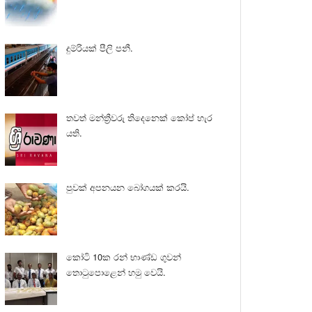
දුම්රියක් පීලි පනී.
තවත් මන්ත්‍රීවරු තිදෙනෙක් කෝප් හැර
යති.
පුවක් අපනයන බෝගයක් කරයි.
කෝටි 10ක රන් භාණ්ඩ ගුවන්
තොටුපොළෙන් හමු වෙයි.