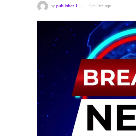
by
publisher 1
වසර 3ක් ago