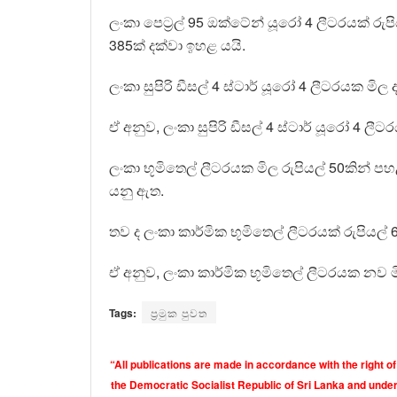
ලංකා පෙට්‍රල් 95 ඔක්ටේන් යූරෝ 4 ලීටරයක් රුප
385ක් දක්වා ඉහළ යයි.
ලංකා සුපිරි ඩීසල් 4 ස්ටාර් යූරෝ 4 ලීටරයක මිල 
ඒ අනුව, ලංකා සුපිරි ඩීසල් 4 ස්ටාර් යූරෝ 4 ල
ලංකා භූමිතෙල් ලීටරයක මිල රුපියල් 50කින් පහ
යනු ඇත.
තව ද ලංකා කාර්මික භූමිතෙල් ලීටරයක් රුපියල් 
ඒ අනුව, ලංකා කාර්මික භූමිතෙල් ලීටරයක නව මි
Tags:
ප්‍රමුක පුවත
“All publications are made in accordance with the right of
the Democratic Socialist Republic of Sri Lanka and under 