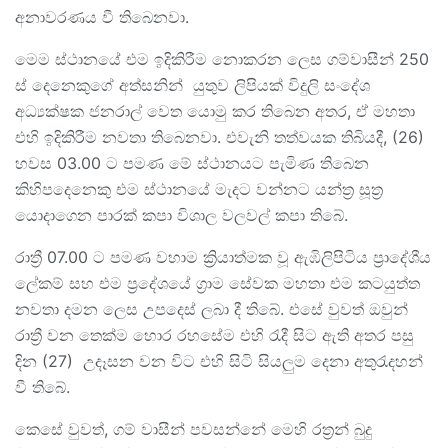
අනාවරණය වී තිබෙනවා.
මෙම ස්ථානයේ එම ඉදිකිරීම නොකරන ලෙස ගම්වාසීන් 250
ස් දෙනෙකුගේ අත්සනින් යුතුව ලිපියක් විදුලි සංදේශ
අධ්‍යක්ෂක ජනරාල් වෙත යොමු කර තිබෙන අතර, ඒ මහතා
එහි ඉදිකිරීම නවතා තිබෙනවා. එවැනි තත්වයක තිබියදී, (26)
හවස 03.00 ට පමණ මේ ස්ථානයට පැමිණ තිබෙන
කිහිපදෙනෙකු එම ස්ථානයේ මැදට වන්නට යන්ත්‍ර සූත්‍ර
යොදාගෙන පාරක් කපා විශාල වලවල් කපා තිබේ.
රාත්‍රී 07.00 ට පමණ වහාම ක්‍රියාත්මක වූ ඇඹිලිපිටිය ප්‍රාදේශීය
ලේකම් සහ එම ප්‍රදේශයේ ග්‍රාම සේවක මහතා එම කටයුත්ත
නවතා දමන ලෙස උපදෙස් ලබා දී තිබේ. එසේ වුවත් ඔවුන්
රාත්‍රී වන තෙක්ම හොර රහසේම එහි රැදී සිට ඇති අතර පසු
දින (27) උදෑසන වන විට එහි සිටි සියලුම දෙනා අතුරැදහන්
වී තිබේ.
කෙසේ වුවත්, ගම් වාසීන් පවසන්නේ මෙහි රත්‍රන් බුදු