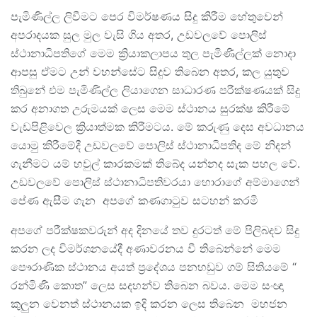
පැමිණිල්ල ලිවීමට පෙර විමර්ෂණය සිදු කිරීම හේතුවෙන්
අපරාදයක සුල මුල වැසි ගිය අතර, උඩවලවේ පොලිස්
ස්ථානාධිපතිගේ මෙම ක්‍රියාකලාපය තුල පැමිණිල්ලක් නොදා
ආපසු ඒමට උන් වහන්සේට සිදුව තිබෙන අතර, කල යුතුව
තිබුනේ එම පැමිණිල්ල ලියාගෙන සාධාරණ පරීක්ෂණයක් සිදු
කර අනාගත උරුමයක් ලෙස මෙම ස්ථානය සුරක්ෂ කිරීමේ
වැඩපිළිවෙල ක්‍රියාත්මක කිරීමටය. මේ කරුණු දෙස අවධානය
යොමු කිරීමේදී උඩවලවේ පොලිස් ස්ථානාධිපතිද මේ නිදන්
ගැනීමට යම් හවුල් කාරකමක් තිබේද යන්නද සැක පහල වේ.
උඩවලවේ පොලිස් ස්ථානාධිපතිවරයා හොරාගේ අම්මාගෙන්
පේණ ඇසීම ගැන අපගේ කණගාටුව සටහන් කරමි
අපගේ පරීක්ෂකවරුන් අද දිනයේ තව දුරටත් මේ පිලිබදව සිදු
කරන ලද විමර්ශනයේදී අණාවරනය වී තිබෙන්නේ මෙම
පෞරාණික ස්ථානය අයත් ප්‍රදේශය පනහඩුව ගම් සිතියමේ “
රන්මිණි කොත” ලෙස සදහන්ව තිබෙන බවය. මෙම සංඥා
කුලුන වෙනත් ස්ථානයක ඉදි කරන ලෙස තිබෙන මහජන