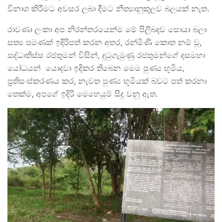
විනාශ කිරීමට අවසර ලබා දීමට නීත්‍යානුකූලව බලයක් නැත.
රාවණා ලංකා අප නිරන්තරයෙන්ම මේ පිලිබදව සොයා බලා
සත්‍ය පමණක් ඉදිරිපත් කරන අතර, රන්මිණි කොත නම් වූ,
සද්ධාතිස්ස රජතුමන් විසින්, දුටුගැමුණු රජතුමන්ගේ දසමහා
යෝධයන් යොදවා ඉදිකර තිබෙන මෙම පුණ්‍ය භූමිය,
ප්‍රතිසංස්කරණය කර, නැවත පුණ්‍ය භූමියක් බවට පත් කරනා
තෙක්ම, අපගේ ඉදිරි මෙහෙයුම් සිදු වනු ඇත.