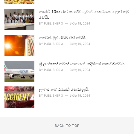
කෝටි 10ක රන් භාණ්ඩ ගුවන් තොටුපොළෙන් හමු
වෙයි.
BY
PUBLISHER 3
මාර්තු 19, 2024
හෙටත් මුළු රටම රත් වෙයි.
BY
PUBLISHER 3
මාර්තු 19, 2024
ශ්‍රී ලන්කන් ගුවන් යානයක් හදිසියේ ගොඩබස්වයි.
BY
PUBLISHER 3
මාර්තු 19, 2024
ලංගම බස් රථයක් පෙරළෙයි.
BY
PUBLISHER 3
මාර්තු 19, 2024
BACK TO TOP