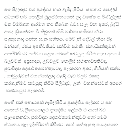
මේ පිලිබදව එම ප්‍රදේශය භාර ඇඹිලිපිටිය සහකාර පොලිස්
අධිකාරි හට පොලිස් මූලස්ථානයෙන් ලද විශේෂ පැමිණිල්ලක්
මත විමර්ශන ආරම්භ කර තිබෙන බවද සැල වන අතර, බුද්ධි
අංශද ක්‍රියාත්මක වී තිබුනත් නිසි වාර්තා සහිතව ඒවා
සැකසුනාද යන්න සැක සහිතය. මෙවැනි දේවල් නිසා සිදු
වන්නේ, රජය අපකීර්තියට පත්වීම පමණි. ජනාධිපතිතුමන්
අපකීර්තියට පත්වන ලෙස මෙසේ කටයුතු කිරීම ගැන අපගේ
බලවටත් අප්‍රසාදය, උඩවලව පොලිස් ස්ථානාධිපතිටද,
පුරාවිද්‍යා දෙපාර්තමේන්තුවටද, පලකරන අතර, ගිහියන් එක්ව
, හාමුදුරුවන් වහන්සේලාද වැරදි වැඩ වලට එකතු
කරගැනීමට කටයුතු කිරීම පිලිබදව, උන් වහන්සේටත් අපගේ
කණගාටුව පලකරමි.
මෙහි එක් කොටසක් ඇඹිලිපිටිය ප්‍රාදේශීය ලේකම් ට සහ
අනෙක් වැලිගෙපොලට ප්‍රාදේශීය ලේකම් ට අයත් බව
සැලකෙනවා. පුරාවිද්‍යා දෙපාර්තමේන්තුවට හෝ මෙම
ස්ථානය තුල ඉදිකිරීමක් කිරීමට, හෝ යන්ත්‍ර සූත්‍ර යොදාගෙන