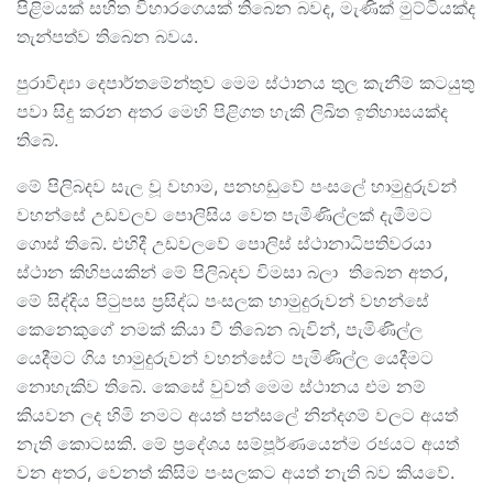
පිළිමයක් සහිත විහාරගෙයක් තිබෙන බවද, මැණික් මුට්ටියක්ද
තැන්පත්ව තිබෙන බවය.
පුරාවිද්‍යා දෙපාර්තමේන්තුව මෙම ස්ථානය තුල කැනීම් කටයුතු
පවා සිදු කරන අතර මෙහි පිළිගත හැකි ලිඛිත ඉතිහාසයක්ද
තිබේ.
මේ පිලිබදව සැල වූ වහාම, පනහඩුවේ පංසලේ හාමුදුරුවන්
වහන්සේ උඩවලව පොලිසිය වෙත පැමිණිල්ලක් දැමීමට
ගොස් තිබේ. එහිදී උඩවලවේ පොලිස් ස්ථානාධිපතිවරයා
ස්ථාන කිහිපයකින් මේ පිලිබදව විමසා බලා තිබෙන අතර,
මේ සිද්දිය පිටුපස ප්‍රසිද්ධ පංසලක හාමුදුරුවන් වහන්සේ
කෙනෙකුගේ නමක් කියා වී තිබෙන බැවින්, පැමිණිල්ල
යෙදීමට ගිය හාමුදුරුවන් වහන්සේට පැමිණිල්ල යෙදීමට
නොහැකිව තිබේ. කෙසේ වුවත් මෙම ස්ථානය එම නම්
කියවන ලද හිමි නමට අයත් පන්සලේ නින්දගම් වලට අයත්
නැති කොටසකි. මේ ප්‍රදේශය සම්පූර්ණයෙන්ම රජයට අයත්
වන අතර, වෙනත් කිසිම පංසලකට අයත් නැති බව කියවේ.