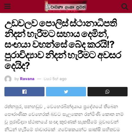
උඩවලව පොලිස් ස්ථානාධිපති
නිදන් හැරීමට සහාය දෙමින්,
සංඟයා වහන්සේ බේද කරයි!?
පුරාවිද්‍යාව නිදන් හැරීමට අවසර
දෙයිද?
by
Ravana
වසර 5ක් ago
රත්නපුර, පනහඩුව , වෙහෙරබින්දයාය ප්‍රදේශයේ තිබෙන
පෞරාණික වෙහෙරක් බවට සැලකෙන රන්මිණි කොත නම්
වූ පුරාවිද්‍යා ස්ථානයේ සංඥා කුළුණක් සැකසීමේ මුවාවෙන්
නිධන් හැරීමේ ජාවාරමක් ගවේෂකයන්ට සාක්ෂි සහිතවම