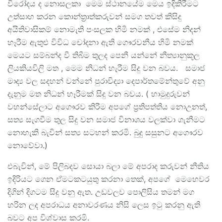
විරෝදය ද නොසලකා මෙම ස්ථානයේම මෙය ඉදිකිරීමට
උත්සාහ කරන කොන්ත්‍රාත්කරුවන් සමග තවත් කිසිදු
අයිතිවාසිකම් නොමැති පංසලක හිමි නමක් , එසේම නිදන්
හෑරීම ඇතුළු විවිධ චෝදනා ඇති ගෞරවනීය හිමි නමක්
මෙයට සම්බන්ද වී තිබීම තුලද පෙනී යන්නේ නීත්‍යානුකූල
ලියකියවිලි මත , මෙම නිධන් හැරීම සිදු වන බවය. සමාජ
මාද්‍ය වල සදහන් වන්නේ පුරාවිද්‍යා දෙපාර්තමේන්තුවේ අනු
දැනුම මත නිධන් හෑරීමක් සිදු වන බවය. ( හාමුදුරුවන්
වහන්සේලාට අගෞරව කිරීම අපගේ ප්‍රතිපත්තිය නොඋනත්,
සත්‍ය සැගවීම තුල සිදු වන සමාජ විනාශය වලක්වා ගැනීමට
නොහැකි බැවින් සත්‍ය සටහන් කරමි. බුදු සසුනට අගෞරව
නොවේවා.)
එබැවින්, මේ පිලිබදව සොයා බලා මේ අපරාද කරුවන් නීතිය
ඉදිරියට ගෙන ඒමටකටයුතු කරනා තෙක්, අපගේ මෙහෙවර
දිගින් දිගටම සිදු වනු ඇත. උඩවලව පොලිසිය තමන් මග
හරින ලද අපරාධය අනාවරණය නිසි ලෙස ඉටු කරනු ඇති
බවට අප විශ්වාස කරමි.