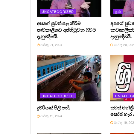
UNCATEGORIZED
ප්‍රජා
අපගේ පුවත් පළ කිරීම
අපගේ පුවත්
තාවකාලිකව අත්හිටුවන බවට
තාවකාලිකව
දැනුම්දීමයි.
දැනුම්දීමයි.
මාර්තු 21, 2024
මාර්තු 20, 20
UNCATEGORIZED
UNCATEG
දුම්රියක් පීලි පනී.
තවත් මන්ත්‍
කෝප් හැර ය
මාර්තු 19, 2024
මාර්තු 19, 20