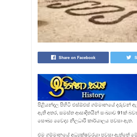
Share on Facebook
S
පිළියන්දල පිහිටි එස්ඕඑස් ගම්මානයේ දරුවන්
ඇති අතර, සමස්ත ආසාදිතයින් සංඛ්‍යාව 91ක් බ
සෞඛ්‍ය වෛද්‍ය නිලධාරී කාර්යාලය පවසා ඇත.
එම ගම්මානයේ අධ්‍යක්ෂවරයා පවසා ඇත්තේ මේ 