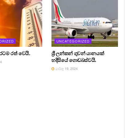
ORIZED
UNCATEGORIZED
 රටම රත් වෙයි.
ශ්‍රී ලන්කන් ගුවන් යානයක්
හදිසියේ ගොඩබස්වයි.
24
මාර්තු 19, 2024