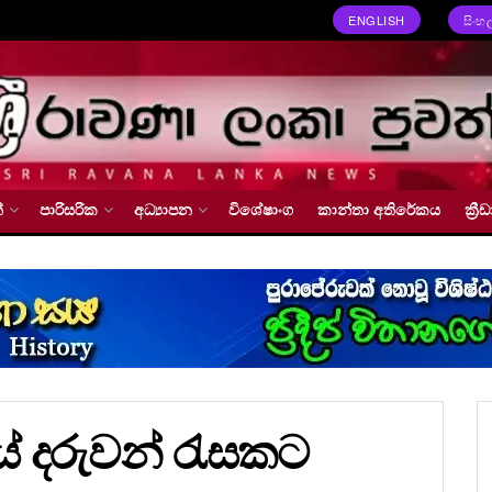
ENGLISH
සිංහ
්
පාරිසරික
අධ්‍යාපන
විශේෂාංග
කාන්තා අතිරේකය
ක්‍
ේ දරුවන් රැසකට