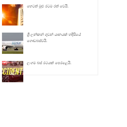
හෙටත් මුළු රටම රත් වෙයි.
ශ්‍රී ලන්කන් ගුවන් යානයක් හදිසියේ
ගොඩබස්වයි.
ලංගම බස් රථයක් පෙරළෙයි.