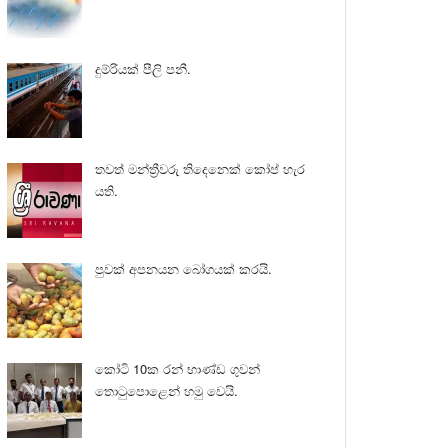
දුම්රියක් පීලි පනී.
තවත් මන්ත්‍රීවරු තිදෙනෙක් කෝප් හැර
යති.
පුවක් අපනයන බෝගයක් කරයි.
කෝටි 10ක රන් භාණ්ඩ ගුවන්
තොටුපොළෙන් හමු වෙයි.