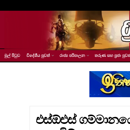
මුල් පිටුව
විදේශීය පුවත්
රාජ්‍ය පරිපාලන
තරුණ සහ ප්‍රජා පුවත
එස්ඕඑස් ගම්මානය