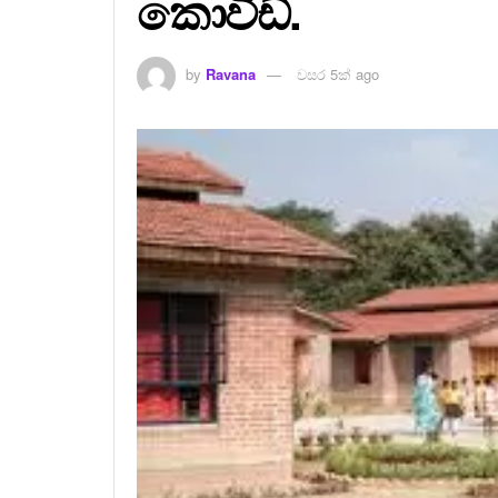
කොවිඩ්.
by
Ravana
වසර 5ක් ago