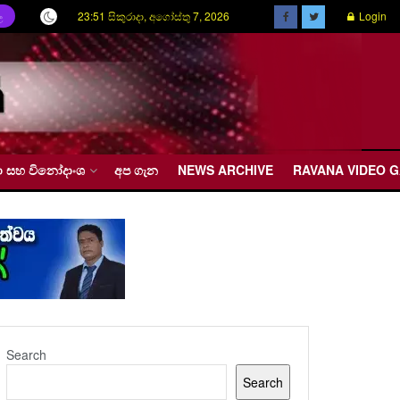
23:51 සිකුරාදා, අගෝස්තු 7, 2026
Login
ල
රීඩා සහ විනෝදාංශ
අප ගැන
NEWS ARCHIVE
RAVANA VIDEO 
Search
Search