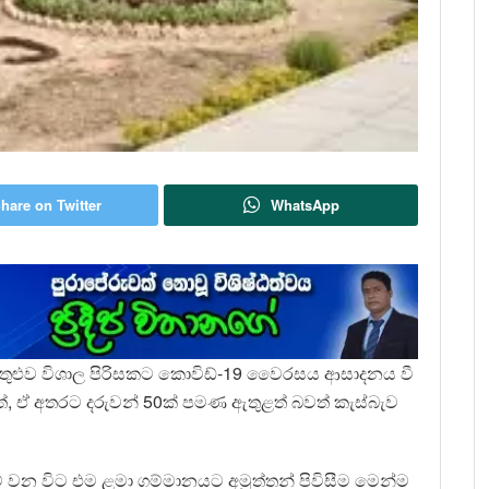
hare on Twitter
WhatsApp
 ඇතුළුව විශාල පිරිසකට කොවිඩ්-19 වෛරසය ආසාදනය වී
වත්, ඒ අතරට දරුවන් 50ක් පමණ ඇතුළත් බවත් කැස්බැව
වන විට එම ළමා ගම්මානයට අමුත්තන් පිවිසීම මෙන්ම