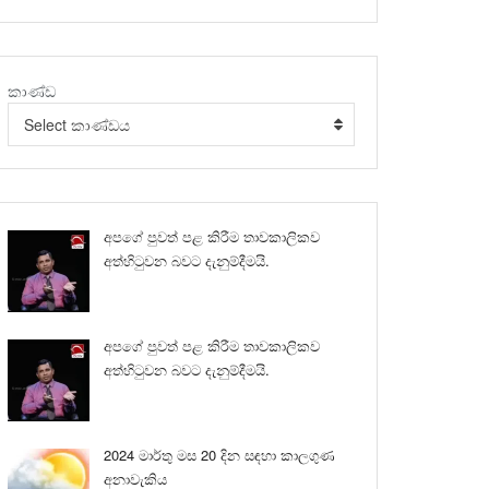
කාණ්ඩ
Select කාණ්ඩය
අපගේ පුවත් පළ කිරීම තාවකාලිකව
අත්හිටුවන බවට දැනුම්දීමයි.
අපගේ පුවත් පළ කිරීම තාවකාලිකව
අත්හිටුවන බවට දැනුම්දීමයි.
2024 මාර්තු මස 20 දින සඳහා කාලගුණ
අනාවැකිය