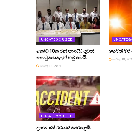
UNCATEGORIZED
UNCATEG
කෝටි 10ක රන් භාණ්ඩ ගුවන්
හෙටත් මුළු
තොටුපොළෙන් හමු වෙයි.
මාර්තු 19, 20
මාර්තු 19, 2024
UNCATEGORIZED
ලංගම බස් රථයක් පෙරළෙයි.