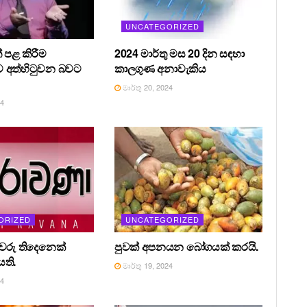
UNCATEGORIZED
 පළ කිරීම
2024 මාර්තු මස 20 දින සඳහා
 අත්හිටුවන බවට
කාලගුණ අනාවැකිය
මාර්තු 20, 2024
24
ORIZED
UNCATEGORIZED
රීවරු තිදෙනෙක්
පුවක් අපනයන බෝගයක් කරයි.
ති.
මාර්තු 19, 2024
24