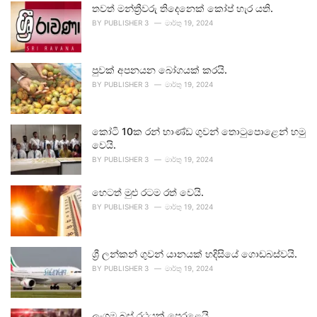
තවත් මන්ත්‍රීවරු තිදෙනෙක් කෝප් හැර යති.
BY
PUBLISHER 3
මාර්තු 19, 2024
පුවක් අපනයන බෝගයක් කරයි.
BY
PUBLISHER 3
මාර්තු 19, 2024
කෝටි 10ක රන් භාණ්ඩ ගුවන් තොටුපොළෙන් හමු
වෙයි.
BY
PUBLISHER 3
මාර්තු 19, 2024
හෙටත් මුළු රටම රත් වෙයි.
BY
PUBLISHER 3
මාර්තු 19, 2024
ශ්‍රී ලන්කන් ගුවන් යානයක් හදිසියේ ගොඩබස්වයි.
BY
PUBLISHER 3
මාර්තු 19, 2024
ලංගම බස් රථයක් පෙරළෙයි.