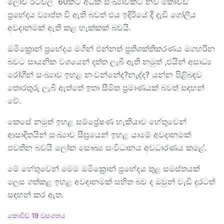
ලොව රටවල් 60කට අධික සංඛ්‍යාවකට නව කොවිඩ්
ප්‍රභේදය ව්‍යාප්ත වී ඇති බවත් එය ඉදිරියේ දී දැඩි ගෝලීය
අවදානමක් ඇති කළ හැක්කක් බවයි.
ඔමික්‍රොන් ප්‍රභේදය මගින් එන්නත් ප්‍රතිශක්තිකරණය මගහරින
බවට සායනික වශයෙන් දත්ත ලැබී ඇති නමුත් ,එයින් අසාධ්‍ය
රෝගීන් සංඛ්‍යාව ඉහළ නංවන්නේද?නැද්ද? යන්න පිළිබඳව
තොරතුරු ලැබී ඇත්තේ ඉතා සීමිත ප්‍රමාණයක් බවත් සඳහන්
වේ.
කෙසේ නමුත් ඉහළ සම්ප්‍රේෂණ හැකියාව හේතුවෙන්
ආසාදිතයින් සංඛ්‍යාව සීඝ්‍රයෙන් ඉහළ යාමේ අවදානමක්
පවතින බවයි ලෝක සෞඛ්‍ය සංවිධානය අවධාරණය කළේ.
මේ හේතුවෙන් මෙම ඔමික්‍රොන් ප්‍රභේදය තුළ සමස්තයක්
ලෙස ගත්කළ ඉහළ අවදානමක් සහිත බව ද ඔවුන් වැඩි දුරටත්
සඳහන් කර ඇත.
C
කොවිඩ් 19 වසංගතය