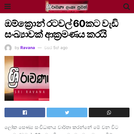
ඔම්ක්‍රොන් රටවල් 60කට වැඩි
සංඛ්‍යාවක් ආක්‍රමණය කරයි
by
Ravana
වසර 5ක් ago
ලෝක සෞඛ්‍ය සංවිධානය වාර්තා කරන්නේ මේ වන විට