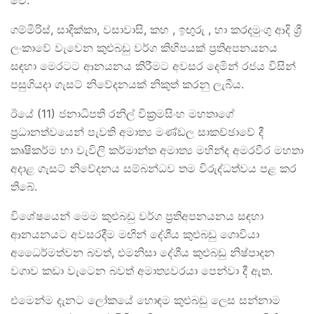
වේ.
ගම්මිරිස්, සාදික්කා, වසාවාසි, කහ , ඉඟුරු , හා කරදමුංගු ආදි ශ්‍රී
ලංකාවේ වැවෙන කුළුබඩු වර්ග කිහිපයක් ප්‍රතිඅපනයනය
සඳහා මෙරටට ආනයනය කිරීමට අවසර දෙමින් රජය විසින්
පසුගියදා ගැසට් නිවේදනයක් නිකුත් කරනු ලැබීය.
ඊයේ (11) ජනාධිපති රනිල් වික්‍රමසිංහ මහතාගේ
ප්‍රධානත්වයෙන් පැවති අමාත්‍ය මණ්ඩල සාකච්ඡාවේ දී
කෘෂිකර්ම හා වැවිලි කර්මාන්ත අමාත්‍ය මහින්ද අමරවීර මහතා
අදාළ ගැසට් නිවේදනය සම්බන්ධව තම විරුද්ධත්වය පළ කර
තිබේ.
විශේෂයෙන් මෙම කුළුබඩු වර්ග ප්‍රතිඅපනයනය සඳහා
ආනයනයට අවසරදීම මඟින් දේශීය කුළුබඩු ගොවියා
අධෛර්මත්වන බවත්, එමනිසා දේශීය කුළුබඩු නිෂ්පාදන
වගාව කඩා වැටෙන බවත් අමාත්‍යවරයා පෙන්වා දී ඇත.
එමෙන්ම දැනට ලෝකයේ හොඳම කුළුබඩු ලෙස සන්නාම