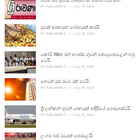
BY
PUBLISHER 3
මාර්තු 19, 2024
පුවක් අපනයන බෝගයක් කරයි.
BY
PUBLISHER 3
මාර්තු 19, 2024
කෝටි 10ක රන් භාණ්ඩ ගුවන් තොටුපොළෙන් හමු
වෙයි.
BY
PUBLISHER 3
මාර්තු 19, 2024
හෙටත් මුළු රටම රත් වෙයි.
BY
PUBLISHER 3
මාර්තු 19, 2024
ශ්‍රී ලන්කන් ගුවන් යානයක් හදිසියේ ගොඩබස්වයි.
BY
PUBLISHER 3
මාර්තු 19, 2024
ලංගම බස් රථයක් පෙරළෙයි.