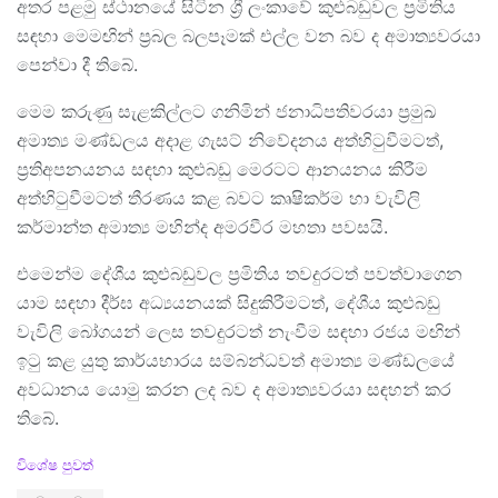
අතර පළමු ස්ථානයේ සිටින ශ්‍රී ලංකාවේ කුළුබඩුවල ප්‍රමිතිය
සඳහා මෙමඟින් ප්‍රබල බලපෑමක් එල්ල වන බව ද අමාත්‍යවරයා
පෙන්වා දී තිබේ.
මෙම කරුණු සැළකිල්ලට ගනිමින් ජනාධිපතිවරයා ප්‍රමුඛ
අමාත්‍ය මණ්ඩලය අදාළ ගැසට් නිවේදනය අත්හිටුවීමටත්,
ප්‍රතිඅපනයනය සඳහා කුළුබඩු මෙරටට ආනයනය කිරීම
අත්හිටුවීමටත් තීරණය කළ බවට කෘෂිකර්ම හා වැවිලි
කර්මාන්ත අමාත්‍ය මහින්ද අමරවීර මහතා පවසයි.
එමෙන්ම දේශීය කුළුබඩුවල ප්‍රමිතිය තවදුරටත් පවත්වාගෙන
යාම සඳහා දීර්ඝ අධ්‍යයනයක් සිදුකිරීමටත්, දේශීය කුළුබඩු
වැවිලි බෝගයන් ලෙස තවදුරටත් නැංවීම සඳහා රජය මඟින්
ඉටු කළ යුතු කාර්යභාරය සම්බන්ධවත් අමාත්‍ය මණ්ඩලයේ
අවධානය යොමු කරන ලද බව ද අමාත්‍යවරයා සඳහන් කර
තිබේ.
C
විශේෂ පුවත්
a