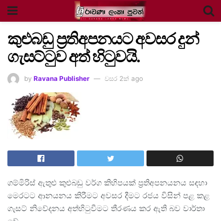
කුළුබඩු ප්‍රතිඅපනයට අවසර දුන්
ගැසට්ටුව අත් හිටුවයි.
by
Ravana Publisher
වසර 2ක් ago
ගම්මිරිස් ඇතුළු කුළුබඩු වර්ග කිහිපයක් ප්‍රතිඅපනයනය සඳහා
මෙරටට ආනයනය කිරීමට අවසර දීමට රජය විසින් පළ කළ
ගැසට් නිවේදනය අත්හිටුවීමට තීරණය කර ඇති බව වාර්තා