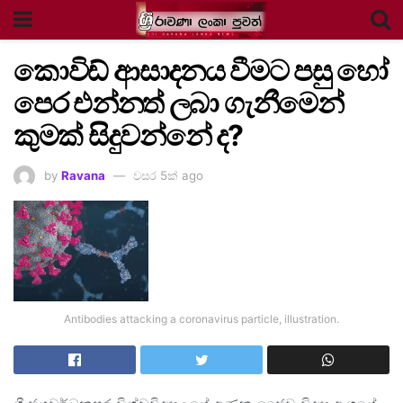
කොවිඩ් ආසාදනය වීමට පසු හෝ
පෙර එන්නත් ලබා ගැනීමෙන්
කුමක් සිදුවන්නේ ද?
by
Ravana
වසර 5ක් ago
Antibodies attacking a coronavirus particle, illustration.