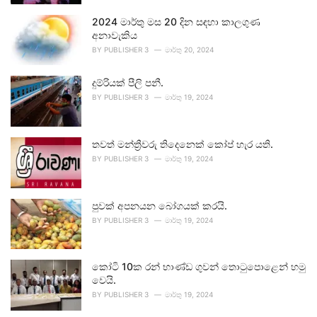
2024 මාර්තු මස 20 දින සඳහා කාලගුණ
අනාවැකිය
BY
PUBLISHER 3
මාර්තු 20, 2024
දුම්රියක් පීලි පනී.
BY
PUBLISHER 3
මාර්තු 19, 2024
තවත් මන්ත්‍රීවරු තිදෙනෙක් කෝප් හැර යති.
BY
PUBLISHER 3
මාර්තු 19, 2024
පුවක් අපනයන බෝගයක් කරයි.
BY
PUBLISHER 3
මාර්තු 19, 2024
කෝටි 10ක රන් භාණ්ඩ ගුවන් තොටුපොළෙන් හමු
වෙයි.
BY
PUBLISHER 3
මාර්තු 19, 2024