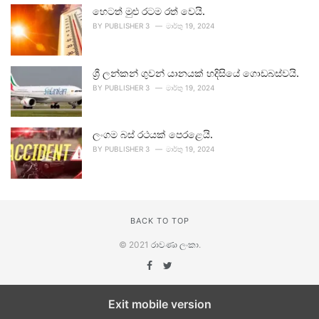
හෙටත් මුළු රටම රත් වෙයි.
BY
PUBLISHER 3
මාර්තු 19, 2024
ශ්‍රී ලන්කන් ගුවන් යානයක් හදිසියේ ගොඩබස්වයි.
BY
PUBLISHER 3
මාර්තු 19, 2024
ලංගම බස් රථයක් පෙරළෙයි.
BY
PUBLISHER 3
මාර්තු 19, 2024
BACK TO TOP
© 2021
රාවණා ලංකා
.
Exit mobile version