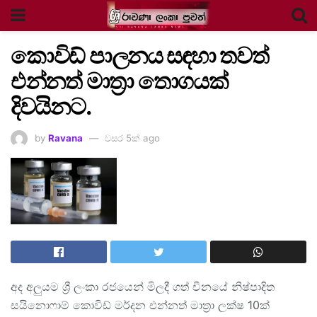
කොවිඩ් පාලනය සඳහා තවත්
එන්නත් මාත්‍රා තොගයක්
දිවයිනට.
by
Ravana
වසර 5ක් ago
අද අලුයම ශ්‍රී ලංකා රජයෙන් මිලදී ගත් චීනයේ නිෂ්පාදිත
සයිනොෆාම් කොවිඩ් මර්දන එන්නත් මාත්‍රා ලක්ෂ 10ක්