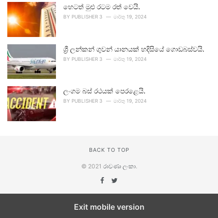
හෙටත් මුළු රටම රත් වෙයි.
BY
PUBLISHER 3
මාර්තු 19, 2024
ශ්‍රී ලන්කන් ගුවන් යානයක් හදිසියේ ගොඩබස්වයි.
BY
PUBLISHER 3
මාර්තු 19, 2024
ලංගම බස් රථයක් පෙරළෙයි.
BY
PUBLISHER 3
මාර්තු 19, 2024
BACK TO TOP
© 2021
රාවණා ලංකා
.
Exit mobile version