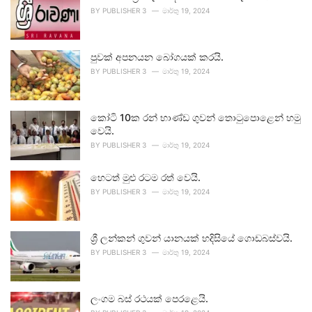
BY
PUBLISHER 3
මාර්තු 19, 2024
පුවක් අපනයන බෝගයක් කරයි.
BY
PUBLISHER 3
මාර්තු 19, 2024
කෝටි 10ක රන් භාණ්ඩ ගුවන් තොටුපොළෙන් හමු
වෙයි.
BY
PUBLISHER 3
මාර්තු 19, 2024
හෙටත් මුළු රටම රත් වෙයි.
BY
PUBLISHER 3
මාර්තු 19, 2024
ශ්‍රී ලන්කන් ගුවන් යානයක් හදිසියේ ගොඩබස්වයි.
BY
PUBLISHER 3
මාර්තු 19, 2024
ලංගම බස් රථයක් පෙරළෙයි.