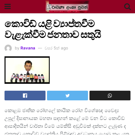
කොවිඩ් යළි ව්‍යාප්තවීම
වැළැක්වීම ජනතාව සතුයි
by
Ravana
වසර 5ක් ago
කොළඹ ජාතික රෝහලේ කායික රෝග විශේෂඥ වෛද්‍ය
උපුල් දිසානායක මහතා සඳහන් කළේ මේ වන විට කොවිඩ්
ආසාදිතයින් වාර්තා වීමේ යම්කිසි අඩුවීමක් දක්නට ලැබුණ ද
ජනතාව කොවිඩ් ව්‍යාප්තිය පිළිබඳව අවධානය යොමු කළ යුතු